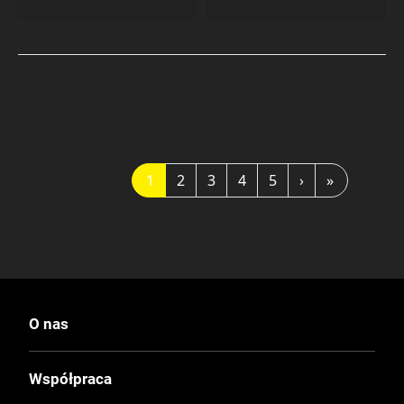
Strona 1 z 476
1
2
3
4
5
›
»
O nas
Współpraca