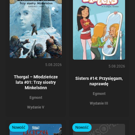
5.08.2026
5.08.2026
Thorgal – Młodzieńcze
Sisters #14: Przysięgam,
lata #01: Trzy siostry
naprawdę
Minkelsönn
Egmont
Egmont
Wydanie III
Wydanie V
Nowość
Nowość