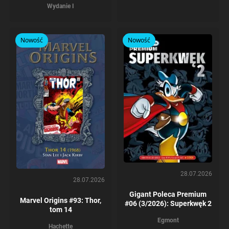
Wydanie I
Nowość
Nowość
28.07.2026
28.07.2026
Gigant Poleca Premium
Marvel Origins #93: Thor,
#06 (3/2026): Superkwęk 2
tom 14
Egmont
Hachette