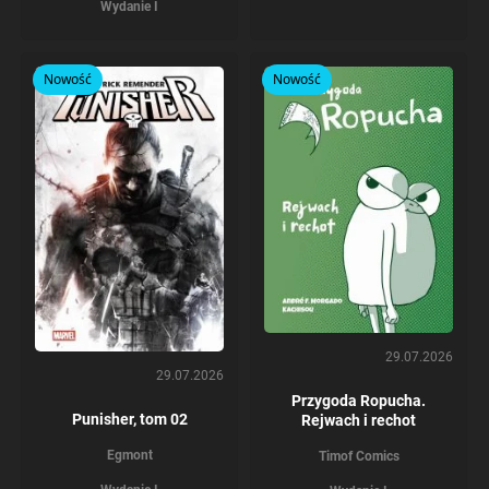
Wydanie I
Nowość
Nowość
29.07.2026
29.07.2026
Przygoda Ropucha.
Punisher, tom 02
Rejwach i rechot
Egmont
Timof Comics