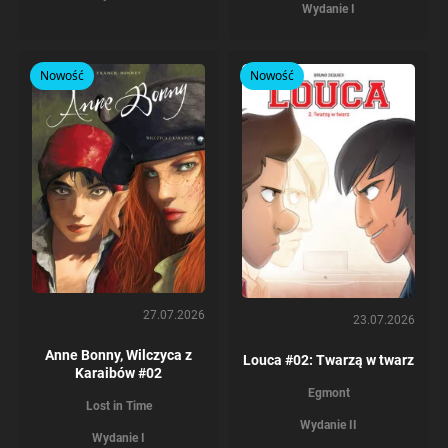
Wydanie I
Nowość
Nowość
27.07.2026
23.07.2026
Anne Bonny, Wilczyca z
Louca #02: Twarzą w twarz
Karaibów #02
Egmont
Lost in Time
Wydanie II
Wydanie I