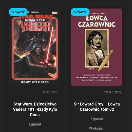
Nowość
Nowość
29.07.2026
29.07.2026
Star Wars. Dziedzictwo
Sir Edward Grey – Łowca
Vadera #01: Rządy Kylo
Czarownic, tom 02
Rena
Egmont
Egmont
Wydanie I