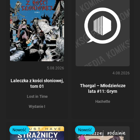
5.08.2026
4.08.2026
Laleczka z kości słoniowej,
Thorgal – Młodzieńcze
tom 01
lata #11: Grym
Lost in Time
Hachette
Wydanie I
Nowość
Nowość