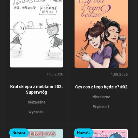
1.08.2026
1.08.2026
Król sklepu z meblami #03:
Czy coś z tego będzie? #02
Superwróg
Niezależne
Niezależne
Wydanie I
Wydanie I
Nowość
Nowość