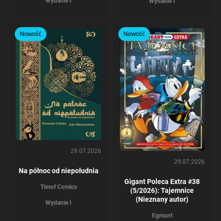
Wydanie I
Wydanie I
Nowość
Nowość
29.07.2026
29.07.2026
Na północ od niepołudnia
Gigant Poleca Extra #38
Timof Comics
(5/2026): Tajemnice
(Nieznany autor)
Wydanie I
Egmont