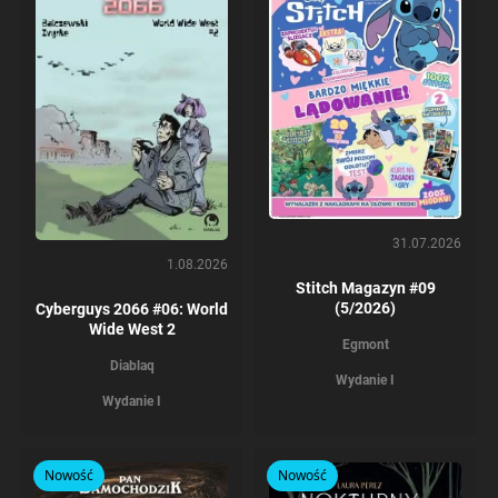
31.07.2026
1.08.2026
Stitch Magazyn #09
(5/2026)
Cyberguys 2066 #06: World
Wide West 2
Egmont
Diablaq
Wydanie I
Wydanie I
Nowość
Nowość