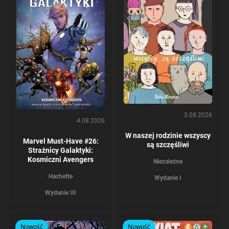
3.08.2026
4.08.2026
W naszej rodzinie wszyscy
Marvel Must-Have #26:
są szczęśliwi
Strażnicy Galaktyki:
Kosmiczni Avengers
Niezależne
Hachette
Wydanie I
Wydanie III
Nowość
Nowość