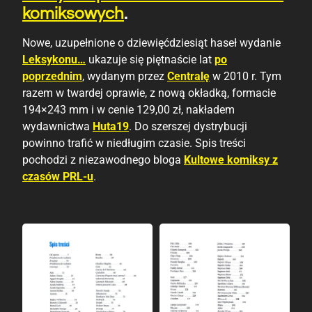
komiksowych
.
Nowe, uzupełnione o dziewięćdziesiąt haseł wydanie
Leksykonu…
ukazuje się piętnaście lat
po
poprzednim
, wydanym przez
Centralę
w 2010 r. Tym
razem w twardej oprawie, z nową okładką, formacie
194×243 mm i w cenie 129,00 zł, nakładem
wydawnictwa
Huta19
. Do szerszej dystrybucji
powinno trafić w niedługim czasie. Spis treści
pochodzi z niezawodnego bloga
Kultowe komiksy z
czasów PRL-u
.