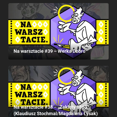
Na warsztacie #39 – Werka Dobro
Na warsztacie #38 – „Zaklęty 1863”
(Klaudiusz Stochmal/Magdalena Łysak)