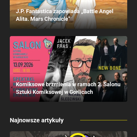
J.P. Fantastica zapowiada „Battle Angel
Alita. Mars Chronicle”
Komiksowe brzmienia w ramach 2. Salonu
Sztuki Komiksowej w Gorlicach
Najnowsze artykuły