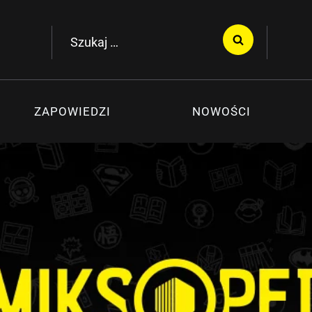
Szukaj:
ZAPOWIEDZI
NOWOŚCI