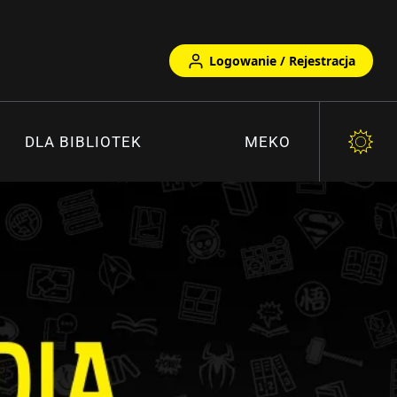
Logowanie / Rejestracja
DLA BIBLIOTEK
MEKO