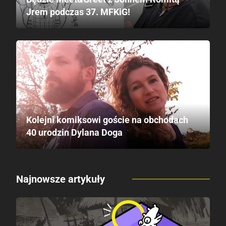
Jrem podczas 37. MFKiG!
Kolejni komiksowi goście na obchodach
40 urodzin Dylana Doga
Najnowsze artykuły