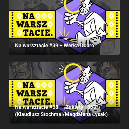
Na warsztacie #39 – Werka Dobro
Na warsztacie #38 – „Zaklęty 1863”
(Klaudiusz Stochmal/Magdalena Łysak)