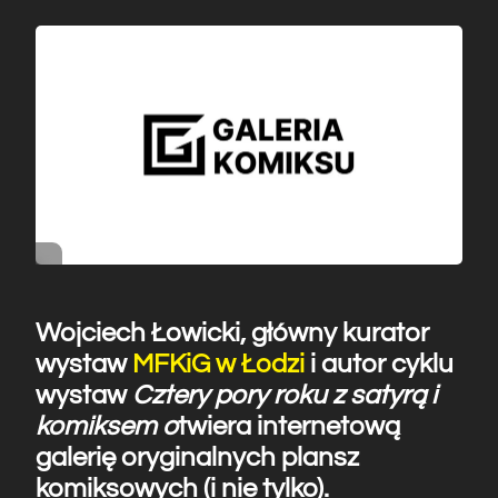
Wojciech Łowicki, główny kurator
wystaw
MFKiG w Łodzi
i autor cyklu
wystaw
Cztery pory roku z satyrą i
komiksem o
twiera internetową
galerię oryginalnych plansz
komiksowych (i nie tylko).