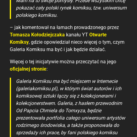
Mam na to swoje pomysły. Przede wszystkim chcę
pokazać cały polski rynek komiksu, tzw. uniwersum
polskiego komiksu.
– jak komentował na łamach prowadzonego przez
Tomasza Kołodziejczaka
kanału YT
Otwarte
Komiksy
, gdzie opowiedział nieco więcej o tym, czym
Galeria Komiksu ma być i jak będzie działać.
Więcej o tej inicjatywie można przeczytać na jego
oficjalnej stronie
:
Galeria Komiksu ma być miejscem w Internecie
(galeriakomiksu.pl), w którym świat autorów i ich
komiksowej sztuki łączy się z kolekcjonerami i
kolekcjonerstwem. Galeria, z hasłem przewodnim
Od Papcia Chmiela do Tomxyza, będzie
prezentowała portfolia całego uniwersum artystów
rodzimego środowiska, a także proponowała do
sprzedaży ich prace, by fani polskiego komiksu