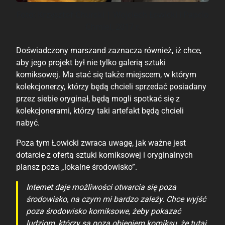
Foto: Krzysztof Churski | Wojciech Łowicki i Papcio
Chmiel, 2017 r.
Doświadczony marszand zaznacza również, iż chce,
aby jego projekt był nie tylko galerią sztuki
komiksowej. Ma stać się także miejscem, w którym
kolekcjonerzy, którzy będą chcieli sprzedać posiadany
przez siebie oryginał, będą mogli spotkać się z
kolekcjonerami, którzy taki artefakt będą chcieli
nabyć.
Poza tym Łowicki zwraca uwagę, jak ważne jest
dotarcie z ofertą sztuki komiksowej i oryginalnych
plansz poza „lokalne środowisko”.
Internet daje możliwości otwarcia się poza
środowisko, na czym mi bardzo zależy. Chce wyjść
poza środowisko komiksowe, żeby pokazać
ludziom, którzy są poza obiegiem komiksu, że tutaj