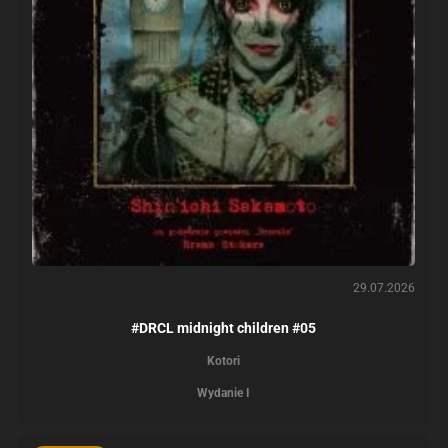
29.07.2026
#DRCL midnight children #05
Kotori
Wydanie I