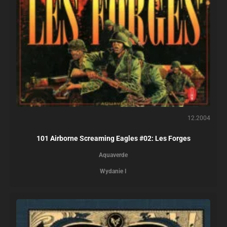
12.2004
101 Airborne Screaming Eagles #02: Les Forges
Aquaverde
Wydanie I