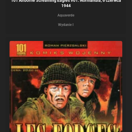
101 Airborne Screaming Eagles #01: Normandia, 6 czerwca
1944
Aquaverde
Wydanie I