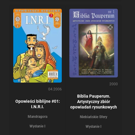
2000
04.2006
Biblia Pauperum.
Opowieści biblijne #01:
Artystyczny zbiór
I.N.R.I.
opowiadań rysunkowych
Mandragora
Niebiańskie Sfery
Wydanie I
Wydanie I