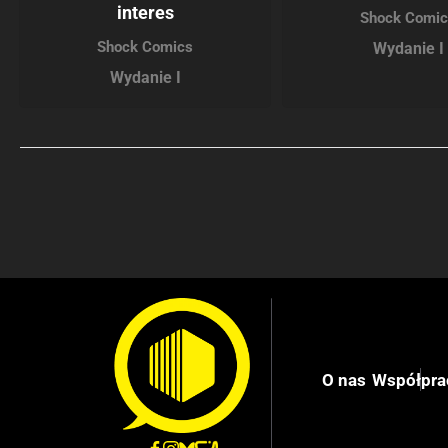
interes
Shock Comi
Shock Comics
Wydanie I
Wydanie I
O nas
Współpra