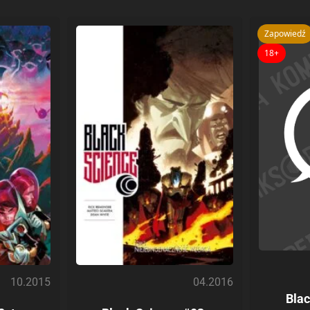
Zapowiedź
18+
10.2015
04.2016
Blac