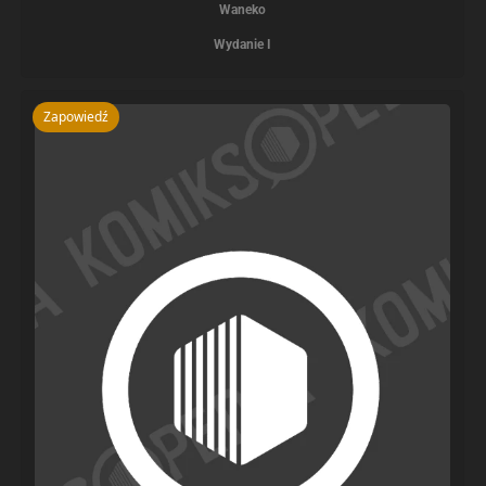
Waneko
Wydanie I
Zapowiedź