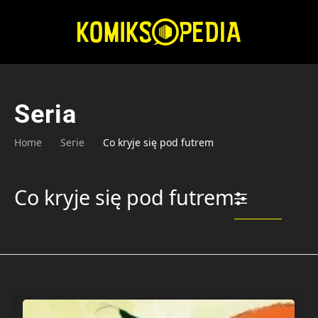
Przejdź
do
treści
Seria
Home
Serie
Co kryje się pod futrem
Co kryje się pod futrem
Filtruj