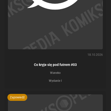
18.10.2026
Co kryje się pod futrem #03
Waneko
Wydanie I
Zapowiedź