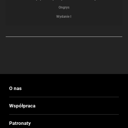
Ongrys
Wydanie I
O nas
Współpraca
Patronaty