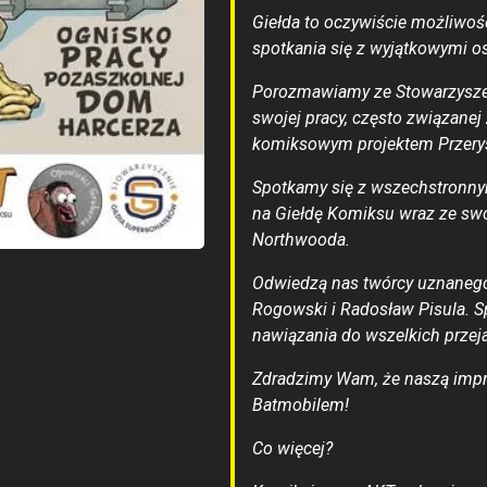
Giełda to oczywiście możliwoś
spotkania się z wyjątkowymi o
Porozmawiamy ze Stowarzyszen
swojej pracy, często związanej
komiksowym projektem Przery
Spotkamy się z wszechstronny
na Giełdę Komiksu wraz ze swo
Northwooda.
Odwiedzą nas twórcy uznanego
Rogowski i Radosław Pisula. S
nawiązania do wszelkich przej
Zdradzimy Wam, że naszą impr
Batmobilem!
Co więcej?