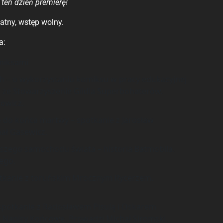
ten dzień premierę!
atny, wstęp wolny.
a:
omiksami
h – o wykorzystaniu komiksu w pracy edukacyjnej
e ze Stowarzyszenie Gildia Superbohaterów.
owicz.
e do końca martwy – spotkanie z Jarosław
hał Gasewicz.
jszego samochodu świata – historia Batmobila.
ego.
otkanie z toruńskim Mrocznym Rycerzem.
– spotkanie z Radosławem Pisulą i Oskarem
 Napisy Końcowe. Prowadzi Michał Siromski.