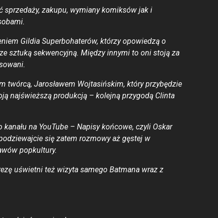
ć sprzedaży, zakupu, wymiany komiksów jak i
sobami.
iem Gildia Superbohaterów, którzy opowiedzą o
 ze sztuką sekwencyjną. Między innymi to oni stoją za
sowani.
m twórcą, Jarosławem Wojtasińskim, który przybędzie
ją najświeższą produkcją – kolejną przygodą Clinta
 kanału na YouTube – Napisy końcowe, czyli Oskar
podziewajcie się zatem rozmowy aż gęstej w
awów popkultury.
ezę uświetni też wizyta samego Batmana wraz z