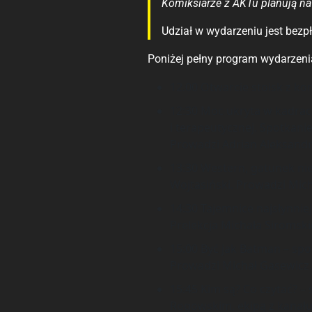
Komiksiarze z AKTu planują na 
Udział w wydarzeniu jest bezpł
Poniżej pełny program wydarzeni
12.00 Otwarcie stoisk z k
12:30 Moc ukryta w kadrac
i terapeutycznej. Spotkani
Prowadzi Adrian Aleksandr
13:30 Western, gatunek ni
Wojtasiński. Prowadzi Mic
14:30 Tajemnice najsłynnie
Prelekcja Michała Siromski
15:00 Być jak Batman – sp
Prowadzi Michał Gasewicz.
15:45 Kim są? Co czytać? 
Rogowskim, ekipą z kanału