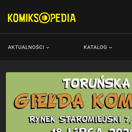
Przejdź
do
treści
AKTUALNOŚCI
KATALOG