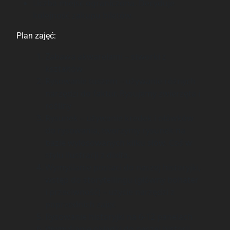
Liczba miejsc ograniczona. Decyduje
kolejność zakupu biletów.
Plan zajęć:
Zabawa akwarelami – stworki z
kształtów
Rysowanie tuszem – używanie różnych
narzędzi do faktur. Rysujemy zwierzęta i
rośliny
Rysunek – używanie kredek i ołówków
do rysowania, tworzymy rysunek na
bazie wylosowanych kilku słów. Coś w
stylu ilustracji z dixita.
Wymyślanie postaci do naszej historyjki,
wstęp do storytellingu (główny bohater
i przeciwność) – użycie narzędzi z
poprzednich zajęć
Rysowanie historyjki na 6-12 panelach
Wymyślanie okładki do naszej historii,