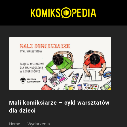
Przejdź
do
treści
Mali komiksiarze – cykl warsztatów
dla dzieci
Home
Wydarzenia