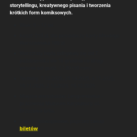
storytellingu, kreatywnego pisania i tworzenia
krótkich form komiksowych.
Wiek: 8 – 12 lat
Koszt: 210 zł, dla posiadaczy Karty Młodego
Warszawiaka 189 zł
Warsztaty będą odbywały się od 7
października do 16 grudnia co drugi
wtorek od godz. 17.00 (90 min)
Terminy: 7.10.2025, 21.10.2025, 4.11.2025,
18.11.2025, 2.12.2025, 16.12.2025
Miejsce warsztatów: Lengrenówka –
pracownia Muzeum Karykatury, ul.
Brzozowa 6/8a.
Zapisy obowiązkowe, poprzez zakup
biletów