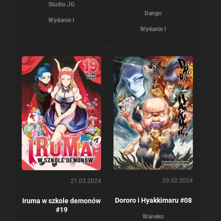
Studio JG
Dango
Wydanie I
Wydanie I
29.02.2024
21.03.2024
Dororo i Hyakkimaru #08
Iruma w szkole demonów
#19
Waneko