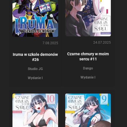
24.07.2025
7.08.2025
Czarne chmury w moim
Iruma w szkole demonów
sercu #11
#26
Dango
Studio JG
Wydanie I
Wydanie I