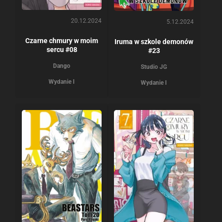
20.12.2024
5.12.2024
Czarne chmury w moim
Iruma w szkole demonów
sercu #08
#23
Dango
Studio JG
Wydanie I
Wydanie I