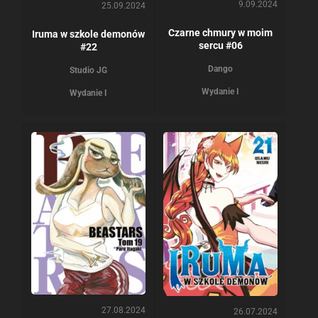
9.09.2024
25.09.2024
Czarne chmury w moim
Iruma w szkole demonów
sercu #06
#22
Dango
Studio JG
Wydanie I
Wydanie I
27.08.2024
26.07.2024