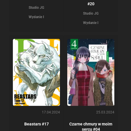
#20
Studio JG
Studio JG
Wydanie I
Wydanie I
17.04.2024
25.03.2024
Beastars #17
Czarne chmury w moim
sercu #04