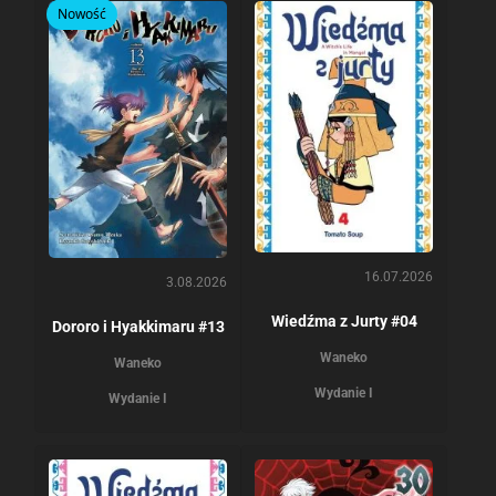
Nowość
16.07.2026
3.08.2026
Wiedźma z Jurty #04
Dororo i Hyakkimaru #13
Waneko
Waneko
Wydanie I
Wydanie I