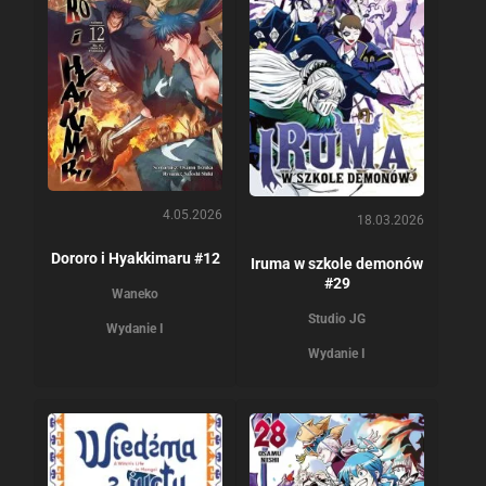
4.05.2026
18.03.2026
Dororo i Hyakkimaru #12
Iruma w szkole demonów
#29
Waneko
Studio JG
Wydanie I
Wydanie I