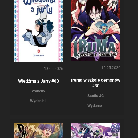
15.05.2026
18.05.2026
Iruma w szkole demonów
Wiedźma z Jurty #03
#30
Waneko
Studio JG
Wydanie I
Wydanie I