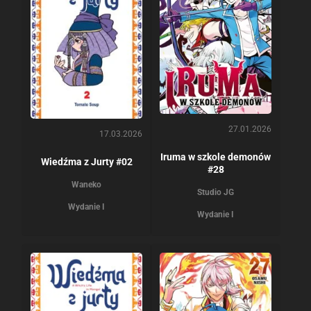
27.01.2026
17.03.2026
Iruma w szkole demonów
Wiedźma z Jurty #02
#28
Waneko
Studio JG
Wydanie I
Wydanie I