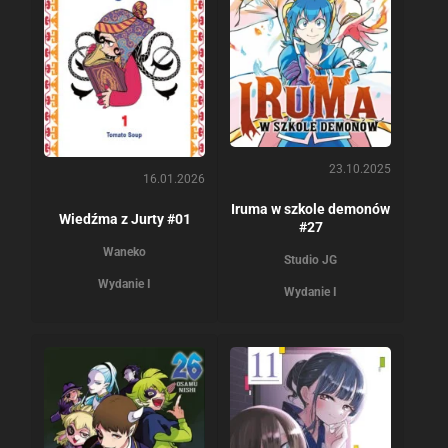
23.10.2025
16.01.2026
Iruma w szkole demonów
Wiedźma z Jurty #01
#27
Waneko
Studio JG
Wydanie I
Wydanie I