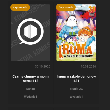
Zapowiedź
Zapowiedź
10.08.2026
30.10.2026
Iruma w szkole demonów
Czarne chmury w moim
#31
sercu #12
Studio JG
Dango
Wydanie I
Wydanie I