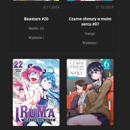
8.11.2024
31.10.2024
Beastars #20
Czarne chmury w moim
sercu #07
Studio JG
Dango
Wydanie I
Wydanie I