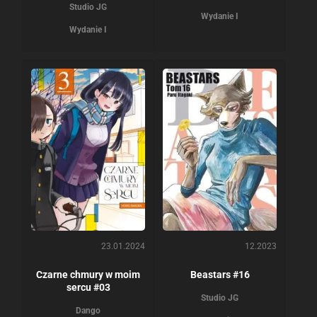
Studio JG
Wydanie I
Wydanie I
23.01.2024
12.2023
Czarne chmury w moim
Beastars #16
sercu #03
Studio JG
Dango