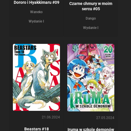
Dororo i Hyakkimaru #09
Czarne chmury w moim
sercu #05
Waneko
Dango
Wydanie I
Wydanie I
21.06.2024
27.05.2024
Beastars #18
Iruma w szkole demonów