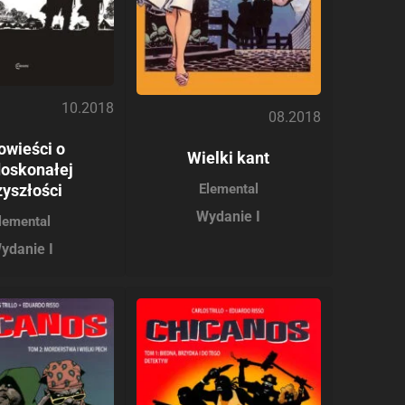
10.2018
08.2018
owieści o
Wielki kant
doskonałej
zyszłości
Elemental
Wydanie I
lemental
ydanie I