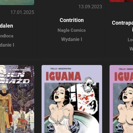
13.09.2023
17.01.2025
Contrition
Contrapa
dalen
Nagle Comics
ndioca
Wydanie I
Lo
danie I
W