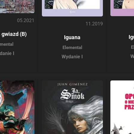
05.2021
11.2019
 gwiazd (B)
Ig
Iguana
emental
E
Elemental
danie I
W
Wydanie I