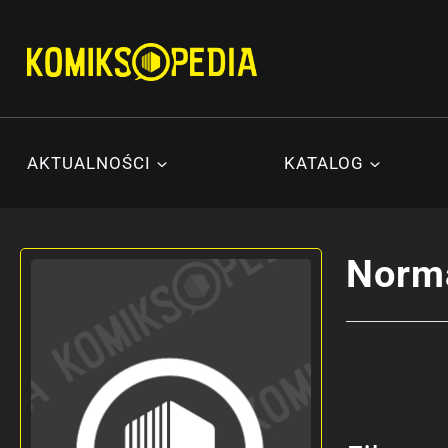
Przejdź
do
treści
AKTUALNOŚCI
KATALOG
Norma