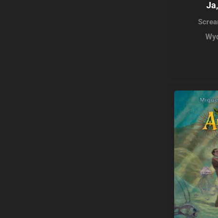
Ja
Screa
Wyd