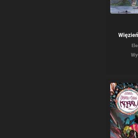
Więzień
El
Wy