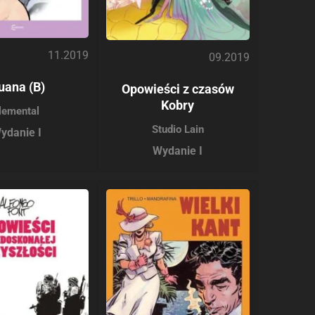
11.2019
09.2019
uana (B)
Opowieści z czasów
Kobry
lemental
Studio Lain
ydanie I
Wydanie I