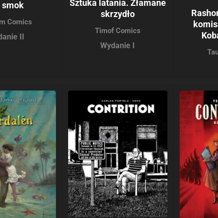
Sztuka latania. Złamane
, smok
Rasho
skrzydło
m Comics
komis
Timof Comics
Kob
anie II
Wydanie I
Ta