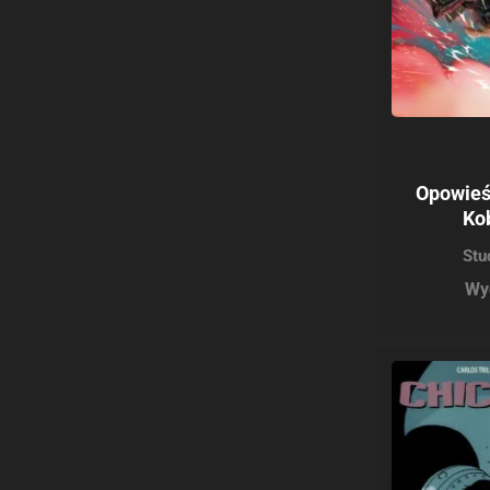
Opowieś
Kob
Stu
Wy