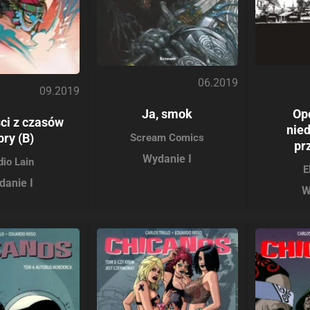
06.2019
09.2019
Ja, smok
Op
ci z czasów
nie
ry (B)
Scream Comics
pr
Wydanie I
dio Lain
E
danie I
W