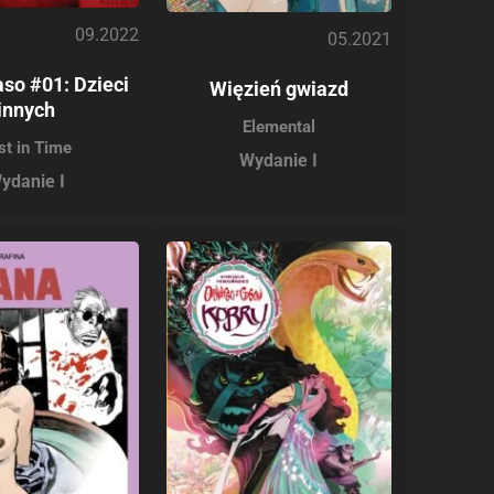
09.2022
05.2021
so #01: Dzieci
Więzień gwiazd
innych
Elemental
st in Time
Wydanie I
ydanie I