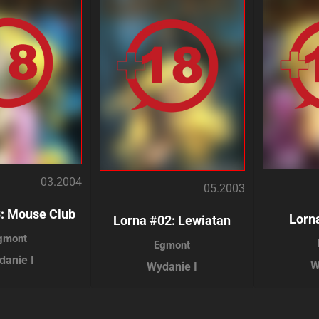
03.2004
05.2003
: Mouse Club
Lorn
Lorna #02: Lewiatan
gmont
Egmont
danie I
W
Wydanie I