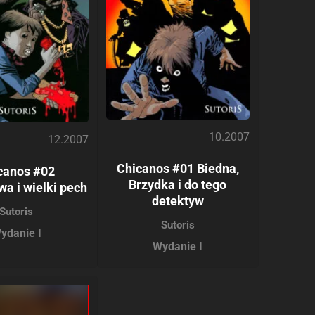
10.2007
12.2007
Chicanos #01 Biedna,
canos #02
Brzydka i do tego
a i wielki pech
detektyw
Sutoris
Sutoris
ydanie I
Wydanie I