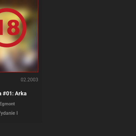
02.2003
a #01: Arka
Egmont
ydanie I