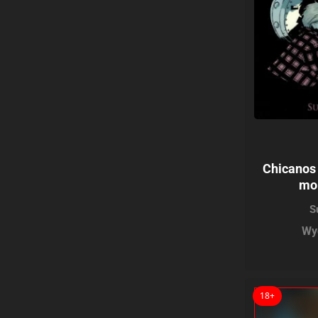
Chicanos
mo
S
Wy
18+