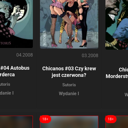
04.2008
03.2008
 #04 Autobus
Chicanos #03 Czy krew
Chi
rderca
jest czerwona?
Morderstw
utoris
Sutoris
danie I
Wydanie I
W
18+
18+