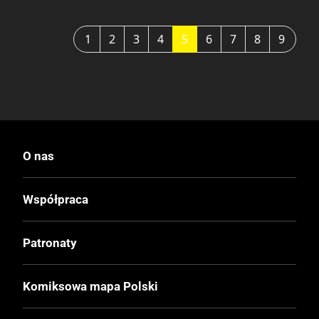
Strona
1
2
3
4
5
6
7
8
9
5 z 9
O nas
Współpraca
Patronaty
Komiksowa mapa Polski