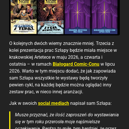
O kolejnych dwóch wiemy znacznie mniej. Trzecia z
kolei prezentacja prac Szłapy będzie miała miejsce w
krakowskiej Artetece w maju 2026, a czwarta i
ostatnia – w ramach
Białogard Comic-Conu
w lipcu
2026. Warto w tym miejscu dodać, że jak zapowiada
sam Szłapa wszystkie te wystawy będą tworzyły
pewien cykl, na każdej będzie można oglądać inny
zestaw prac, w nieco innej aranżacji.
Jak w swoich
social mediach
napisał sam Szłapa:
Musze przyznać, że ilość zaproszeń do wystawiania
się w tym roku przerosła moje najśmielsze
oczekiwania. Bardzo to miłe, tym bardziej, że przez