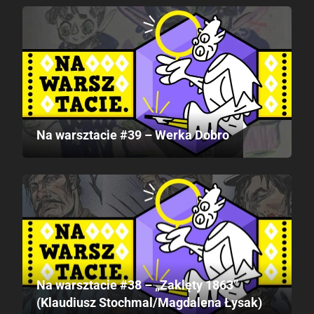
Na warsztacie #39 – Werka Dobro
Na warsztacie #38 – „Zaklęty 1863”
(Klaudiusz Stochmal/Magdalena Łysak)