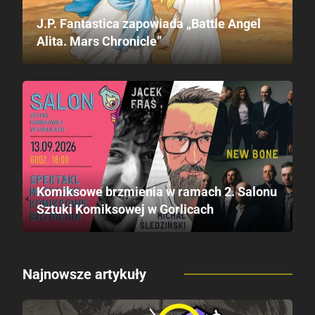
J.P. Fantastica zapowiada „Battle Angel
Alita. Mars Chronicle”
Komiksowe brzmienia w ramach 2. Salonu
Sztuki Komiksowej w Gorlicach
Najnowsze artykuły