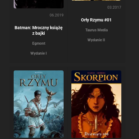
03.2017
06.2019
Orły Rzymu #01
Batman: Mroczny książę
Taurus Media
z bajki
Wydanie II
Egmont
Wydanie I