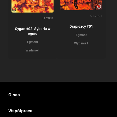
01.2001
01.2001
Drapieżcy #01
Cygan #02: Syberia w
ogniu
Egmont
Egmont
Wydanie I
Wydanie I
O nas
Współpraca