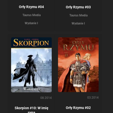
Orły Rzymu #04
Orły Rzymu #03
Taurus Media
Taurus Media
Wydanie I
Wydanie I
03.2014
08.2014
Orły Rzymu #02
Skorpion #10: W imię
syna