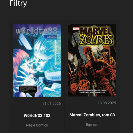
Filtry
13.08.2025
21.01.2026
Marvel Zombies, tom 03
W0rldtr33 #03
Egmont
Nagle Comics