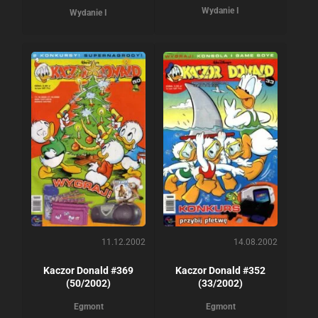
Wydanie I
Wydanie I
11.12.2002
14.08.2002
Kaczor Donald #369
Kaczor Donald #352
(50/2002)
(33/2002)
Egmont
Egmont