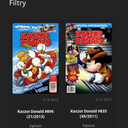
Filtry
9.11.2011
9.10.2013
Kaczor Donald #835
Kaczor Donald #896
(45/2011)
(21/2013)
Egmont
Egmont