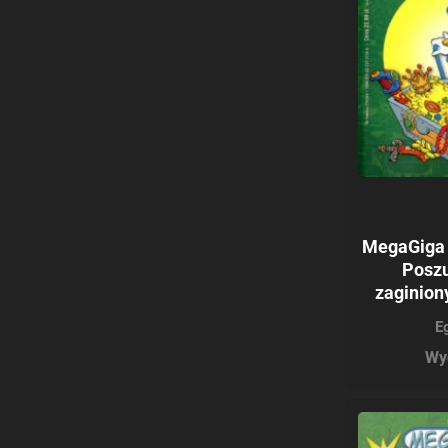
MegaGiga 
Posz
zaginion
E
Wy