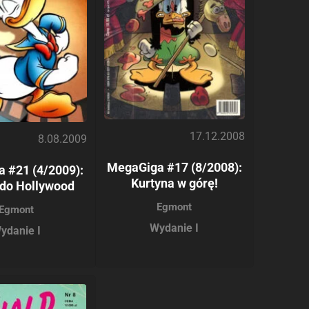
17.12.2008
8.08.2009
MegaGiga #17 (8/2008):
 #21 (4/2009):
Kurtyna w górę!
do Hollywood
Egmont
Egmont
Wydanie I
ydanie I