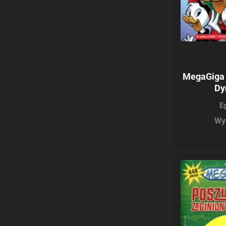
MegaGiga 
Dy
E
Wy