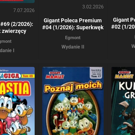
3.02.2026
7.07.2026
Gigant 
Gigant Poleca Premium
#69 (2/2026):
#02 (1/2
#04 (1/2026): Superkwęk
t zwierzęcy
Egmont
gmont
W
Wydanie II
danie I