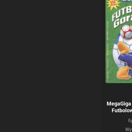
MegaGiga 
Futbolo
E
Wy