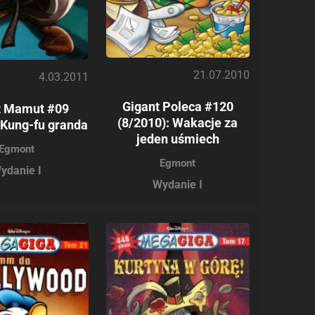
21.07.2010
4.03.2011
Gigant Poleca #120
t Mamut #09
(8/2010): Wakacje za
 Kung-fu granda
jeden uśmiech
Egmont
Egmont
ydanie I
Wydanie I