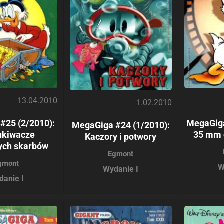
13.04.2010
1.02.2010
#25 (2/2010):
MegaGiga
MegaGiga #24 (1/2010):
ukiwacze
35 mm 
Kaczory i potwory
ych skarbów
Egmont
gmont
W
Wydanie I
danie I