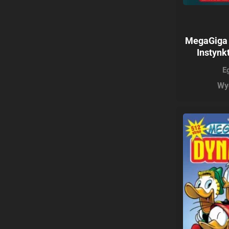
MegaGiga 
Instynk
E
Wy