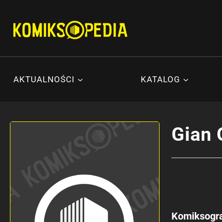
Przejdź
do
treści
AKTUALNOŚCI
KATALOG
Gian
Komiksogra