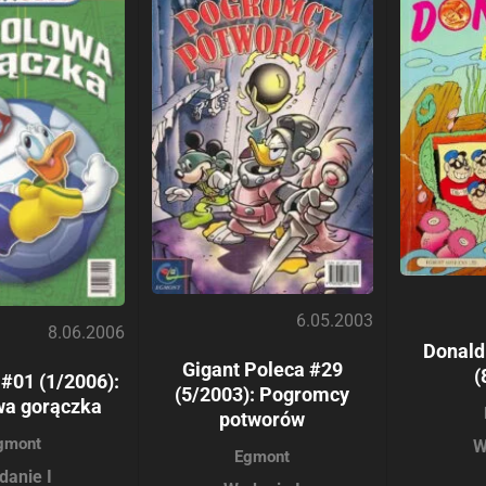
6.05.2003
8.06.2006
Donald
Gigant Poleca #29
(
#01 (1/2006):
(5/2003): Pogromcy
wa gorączka
potworów
gmont
W
Egmont
danie I