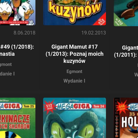
8.06.2018
19.02.2013
#49 (1/2018):
Gigant Mamut #17
Gigan
nastia
(1/2013): Poznaj moich
(1/2011):
kuzynów
gmont
Egmont
danie I
W
Wydanie I