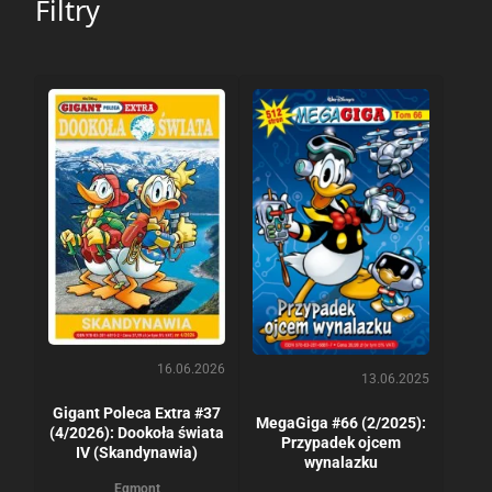
Filtry
16.06.2026
13.06.2025
Gigant Poleca Extra #37
MegaGiga #66 (2/2025):
(4/2026): Dookoła świata
Przypadek ojcem
IV (Skandynawia)
wynalazku
Egmont