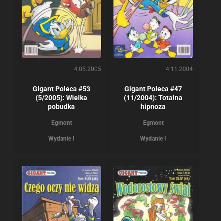
4.05.2005
4.11.2004
Gigant Poleca #53
Gigant Poleca #47
(5/2005): Wielka
(11/2004): Totalna
pobudka
hipnoza
Egmont
Egmont
Wydanie I
Wydanie I