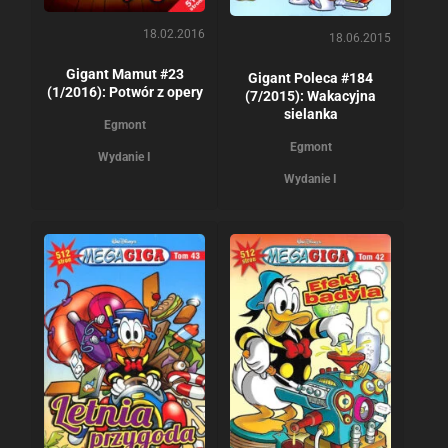
18.02.2016
18.06.2015
Gigant Mamut #23
Gigant Poleca #184
(1/2016): Potwór z opery
(7/2015): Wakacyjna
sielanka
Egmont
Egmont
Wydanie I
Wydanie I