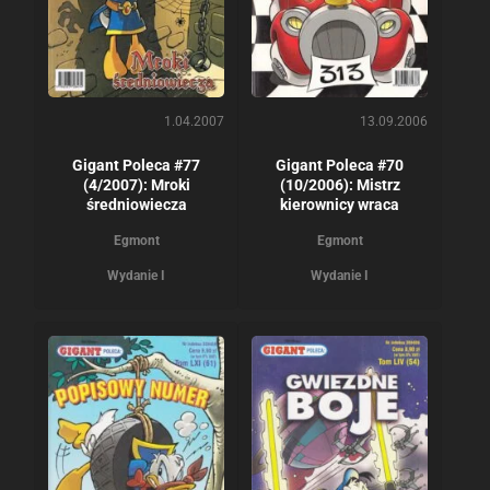
1.04.2007
13.09.2006
Gigant Poleca #77
Gigant Poleca #70
(4/2007): Mroki
(10/2006): Mistrz
średniowiecza
kierownicy wraca
Egmont
Egmont
Wydanie I
Wydanie I