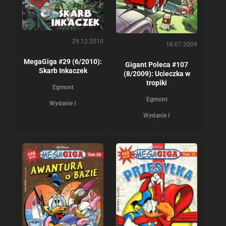
29.12.2010
18.07.2009
MegaGiga #29 (6/2010):
Gigant Poleca #107
Skarb Inkaczek
(8/2009): Ucieczka w
tropiki
Egmont
Egmont
Wydanie I
Wydanie I