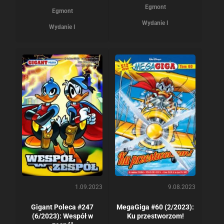
Egmont
Egmont
Wydanie I
Wydanie I
1.09.2023
9.08.2023
Gigant Poleca #247
MegaGiga #60 (2/2023):
(6/2023): Wespół w
Ku przestworzom!