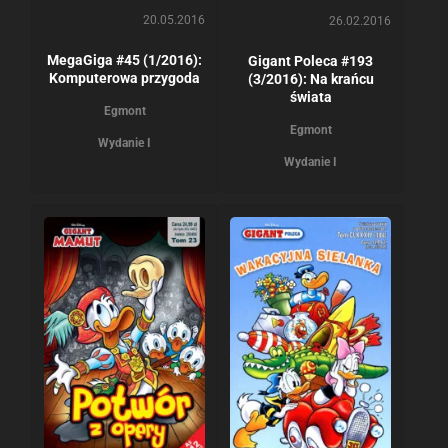
20.05.2016
26.02.2016
MegaGiga #45 (1/2016):
Gigant Poleca #193
Komputerowa przygoda
(3/2016): Na krańcu
świata
Egmont
Egmont
Wydanie I
Wydanie I