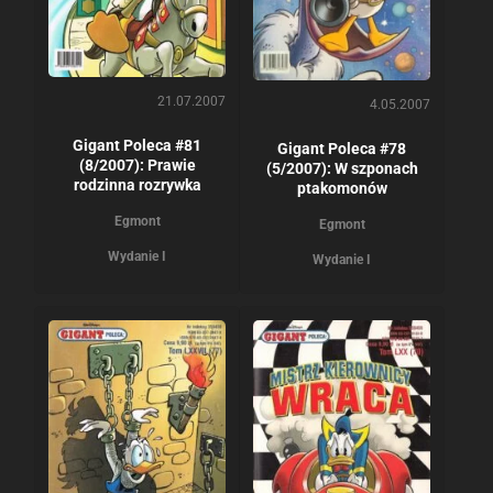
21.07.2007
4.05.2007
Gigant Poleca #81
Gigant Poleca #78
(8/2007): Prawie
(5/2007): W szponach
rodzinna rozrywka
ptakomonów
Egmont
Egmont
Wydanie I
Wydanie I