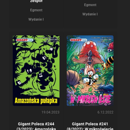
zespół
Egmont
Egmont
Wydanie I
Wydanie I
19.04.2023
6.12.2022
Gigant Poleca #244
Gigant Poleca #241
(3/2023): Amazońska
(8/2022): W mikroświecie