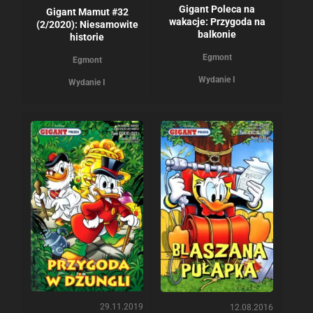
Gigant Poleca na
Gigant Mamut #32
wakacje: Przygoda na
(2/2020): Niesamowite
balkonie
historie
Egmont
Egmont
Wydanie I
Wydanie I
29.11.2019
12.08.2016