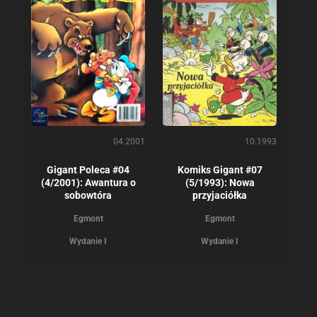
04.2001
10.1993
Gigant Poleca #04
Komiks Gigant #07
(4/2001): Awantura o
(5/1993): Nowa
sobowtóra
przyjaciółka
Egmont
Egmont
Wydanie I
Wydanie I