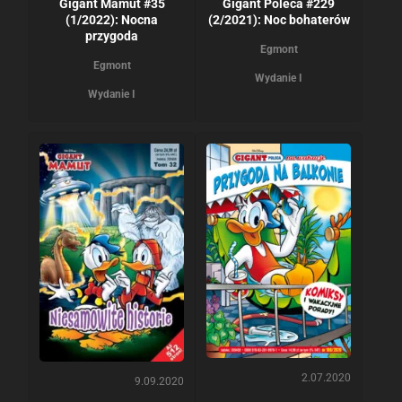
Gigant Mamut #35
Gigant Poleca #229
(1/2022): Nocna
(2/2021): Noc bohaterów
przygoda
Egmont
Egmont
Wydanie I
Wydanie I
2.07.2020
9.09.2020