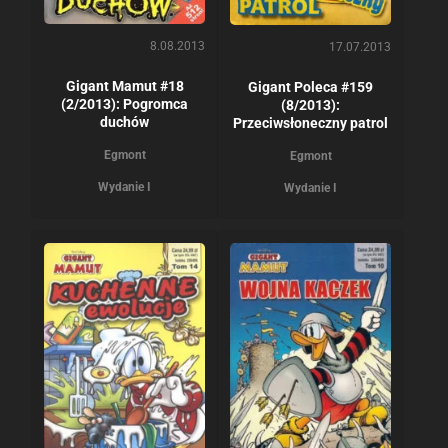
8.08.2013
17.07.2013
Gigant Mamut #18
Gigant Poleca #159
(2/2013): Pogromca
(8/2013):
duchów
Przeciwsłoneczny patrol
Egmont
Egmont
Wydanie I
Wydanie I