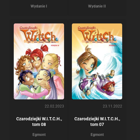
Wydanie I
Wydanie II
22.02.2023
23.11.2022
Czarodziejki W.I.T.C.H.,
Czarodziejki W.I.T.C.H.,
tom 08
tom 07
Egmont
Egmont