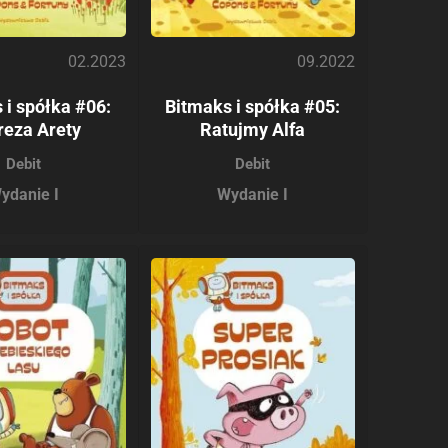
02.2023
09.2022
 i spółka #06:
Bitmaks i spółka #05:
reza Arety
Ratujmy Alfa
Debit
Debit
ydanie I
Wydanie I