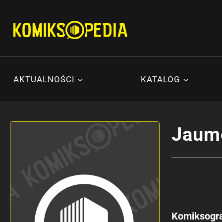
Przejdź
do
treści
AKTUALNOŚCI
KATALOG
Jaum
Komiksogra