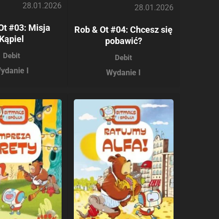
28.01.2026
28.01.2026
Ot #03: Misja
Rob & Ot #04: Chcesz się
Kąpiel
pobawić?
Debit
Debit
ydanie I
Wydanie I