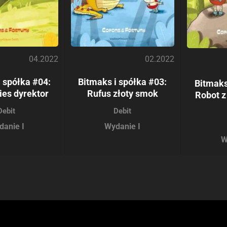
04.2022
02.2022
 spółka #04:
Bitmaks i spółka #03:
Bitmaks
ies dyrektor
Rufus złoty smok
Robot z
Debit
Debit
danie I
Wydanie I
W