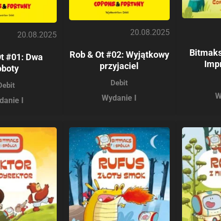
20.08.2025
20.08.2025
Bitmaks
Rob & Ot #02: Wyjątkowy
t #01: Dwa
Imp
przyjaciel
oboty
Debit
Debit
W
Wydanie I
danie I