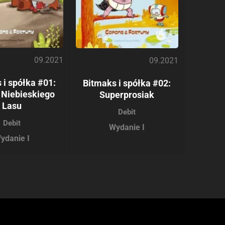
09.2021
09.2021
 i spółka #01:
Bitmaks i spółka #02:
 Niebieskiego
Superprosiak
Lasu
Debit
Debit
Wydanie I
ydanie I