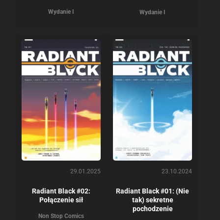
Wydanie I
Wydanie I
29.01.2025
23.10.2024
Radiant Black #02:
Radiant Black #01: (Nie
Połączenie sił
tak) sekretne
pochodzenie
Non Stop Comics