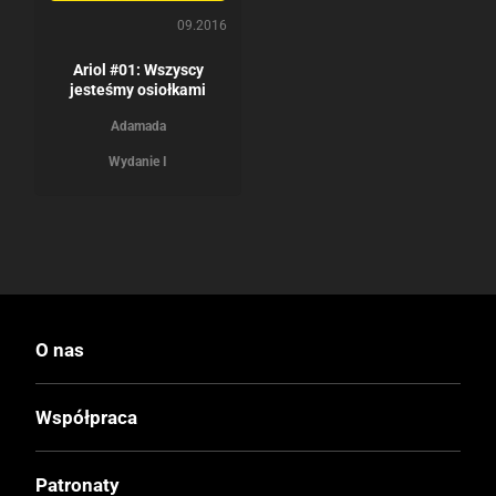
09.2016
Ariol #01: Wszyscy
jesteśmy osiołkami
Adamada
Wydanie I
O nas
Współpraca
Patronaty