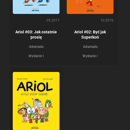
05.2017
10.2016
Ariol #03: Jak ostatnie
Ariol #02: Być jak
prosię
Superkoń
Adamada
Adamada
Wydanie I
Wydanie I