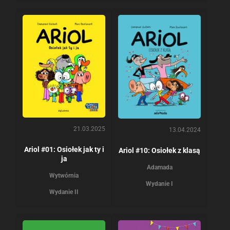
21.03.2025
13.04.2024
Ariol #01: Osiołek jak ty i
Ariol #10: Osiołek z klasą
ja
Adamada
Wytwórnia
Wydanie I
Wydanie II