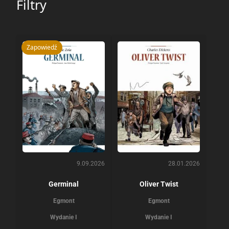
Filtry
Zapowiedź
9.09.2026
28.01.2026
Germinal
Oliver Twist
Egmont
Egmont
Wydanie I
Wydanie I