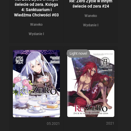
Re: Zero Życie w innym
świecie od zera. Księga
świecie od zera #24
4: Sanktuarium i
Wiedźma Chciwości #03
Waneko
Waneko
Wydanie I
Wydanie I
Light novel
2021
05.2021