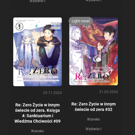
Wydanie I
Wydanie I
Light novel
31.05.2024
29.11.2024
Re: Zero Życie w innym
Re: Zero Życie w innym
świecie od zera #32
świecie od zera. Księga
4: Sanktuarium i
Waneko
Wiedźma Chciwości #09
Wydanie I
Waneko