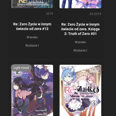
2019
04.2019
Re: Zero Życie w innym
Re: Zero Życie w innym
świecie od zera #13
świecie od zera. Księga
3: Truth of Zero #01
Waneko
Waneko
Wydanie I
Wydanie I
Light novel