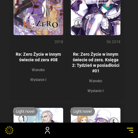
2018
06.2018
Re: Zero Życie w innym
Re: Zero Życie w innym
świecie od zera #08
świecie od zera. Księga
2: Tydzień w posiadłości
Waneko
#01
Wydanie I
Waneko
Wydanie I
Light novel
Light novel