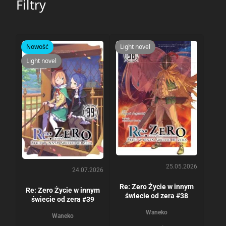
Filtry
Nowość
Light novel
Light novel
25.05.2026
24.07.2026
Re: Zero Życie w innym
Re: Zero Życie w innym
świecie od zera #38
świecie od zera #39
Waneko
Waneko