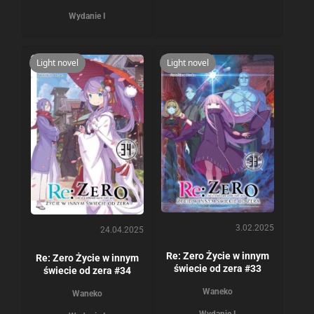
Wydanie I
Light novel
Light novel
3.02.2025
24.04.2025
Re: Zero Życie w innym
Re: Zero Życie w innym
świecie od zera #33
świecie od zera #34
Waneko
Waneko