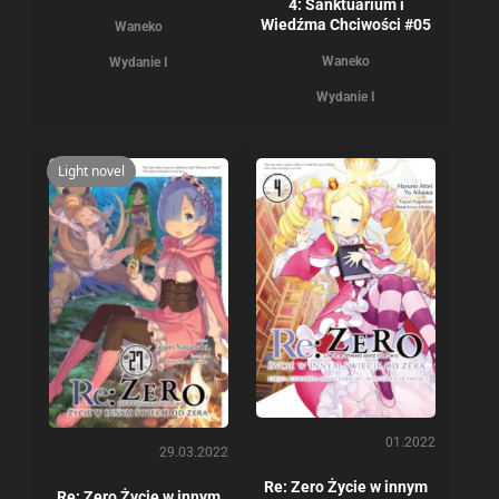
4: Sanktuarium i
Wiedźma Chciwości #05
Waneko
Waneko
Wydanie I
Wydanie I
Light novel
01.2022
29.03.2022
Re: Zero Życie w innym
Re: Zero Życie w innym