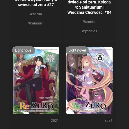
świecie od zera. Księga
świecie od zera #27
4: Sanktuarium i
Wiedźma Chciwości #04
Waneko
Waneko
Wydanie I
Wydanie I
Light novel
Light novel
2021
2021