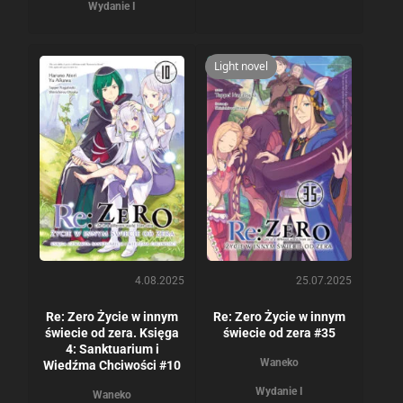
Wydanie I
Light novel
4.08.2025
25.07.2025
Re: Zero Życie w innym
Re: Zero Życie w innym
świecie od zera. Księga
świecie od zera #35
4: Sanktuarium i
Waneko
Wiedźma Chciwości #10
Wydanie I
Waneko