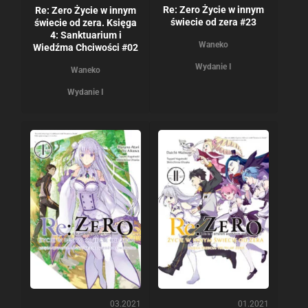
Re: Zero Życie w innym
Re: Zero Życie w innym
świecie od zera #23
świecie od zera. Księga
4: Sanktuarium i
Waneko
Wiedźma Chciwości #02
Wydanie I
Waneko
Wydanie I
03.2021
01.2021