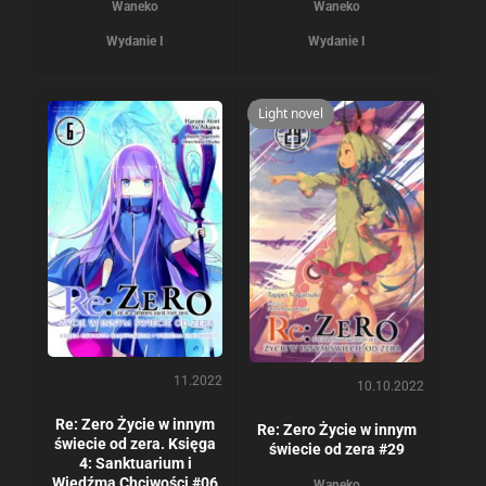
Waneko
Waneko
Wydanie I
Wydanie I
Light novel
11.2022
10.10.2022
Re: Zero Życie w innym
Re: Zero Życie w innym
świecie od zera. Księga
świecie od zera #29
4: Sanktuarium i
Wiedźma Chciwości #06
Waneko