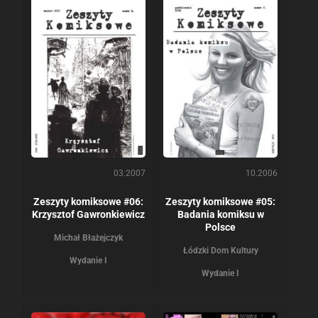
03.2007
10.2006
Zeszyty komiksowe #06:
Zeszyty komiksowe #05:
Krzysztof Gawronkiewicz
Badania komiksu w
Polsce
Michał Błażejczyk
Łódzki Dom Kultury
Wydanie I
Wydanie I