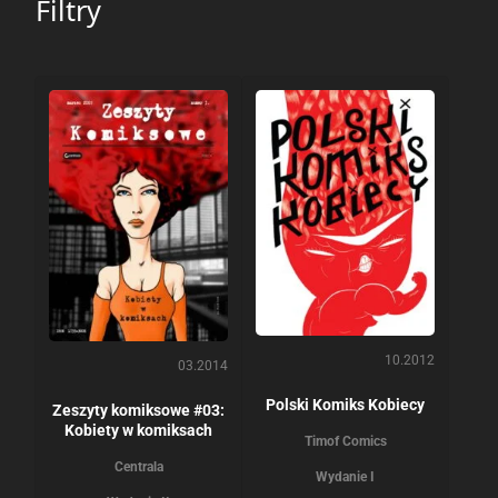
Filtry
10.2012
03.2014
Polski Komiks Kobiecy
Zeszyty komiksowe #03:
Kobiety w komiksach
Timof Comics
Centrala
Wydanie I