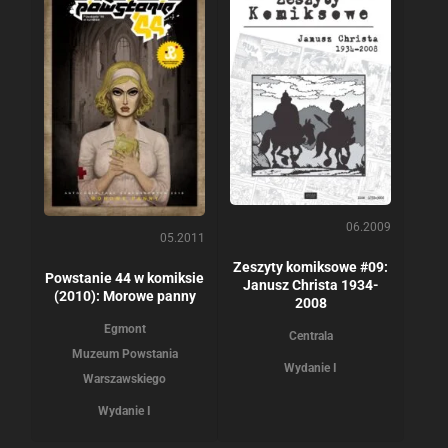
06.2009
05.2011
Zeszyty komiksowe #09:
Powstanie 44 w komiksie
Janusz Christa 1934-
(2010): Morowe panny
2008
Egmont
Centrala
Muzeum Powstania
Wydanie I
Warszawskiego
Wydanie I