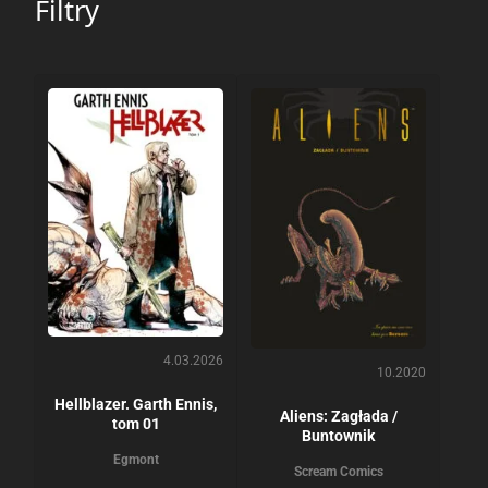
Filtry
4.03.2026
10.2020
Hellblazer. Garth Ennis,
Aliens: Zagłada /
tom 01
Buntownik
Egmont
Scream Comics