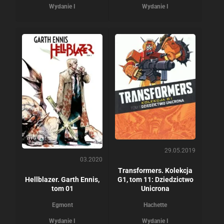
Wydanie I
Wydanie I
29.05.2019
03.2020
Transformers. Kolekcja
Hellblazer. Garth Ennis,
G1, tom 11: Dziedzictwo
tom 01
Unicrona
Egmont
Hachette
Wydanie I
Wydanie I