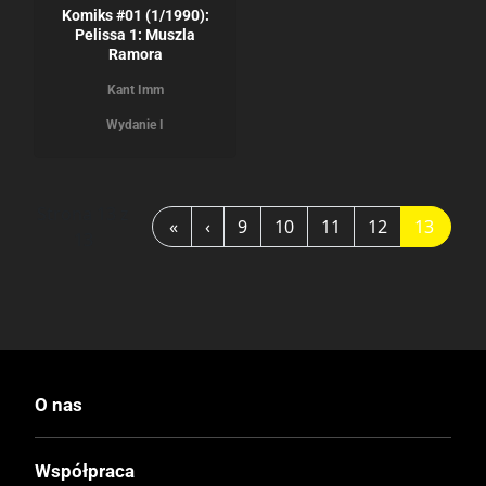
Komiks #01 (1/1990):
Pelissa 1: Muszla
Ramora
Kant Imm
Wydanie I
Strona 13 z
«
‹
9
10
11
12
13
13
O nas
Współpraca