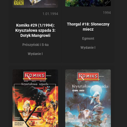
1994
1.01.1994
Thorgal #18: Słoneczny
Komiks #29 (1/1994):
miecz
Kryształowa szpada 3:
Dotyk Mangrowii
Egmont
Prószyński i S-ka
Wydanie I
Wydanie I