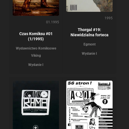
1995
01.1995
Thorgal #19:
Czas Komiksu #01
Niewidzialna forteca
(1/1995)
Egmont
Wydawnictwo Komiksowe
Wydanie I
Viking
Wydanie I