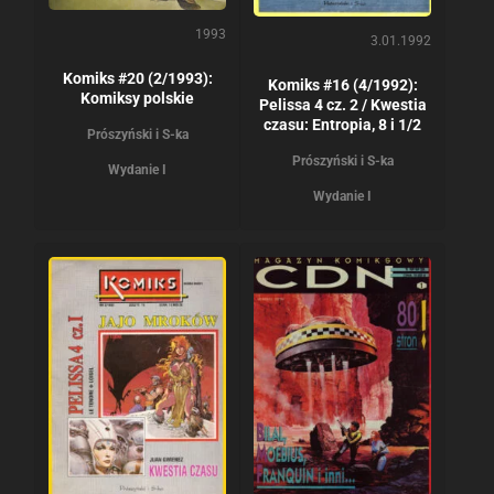
1993
3.01.1992
Komiks #20 (2/1993):
Komiks #16 (4/1992):
Komiksy polskie
Pelissa 4 cz. 2 / Kwestia
czasu: Entropia, 8 i 1/2
Prószyński i S-ka
Prószyński i S-ka
Wydanie I
Wydanie I