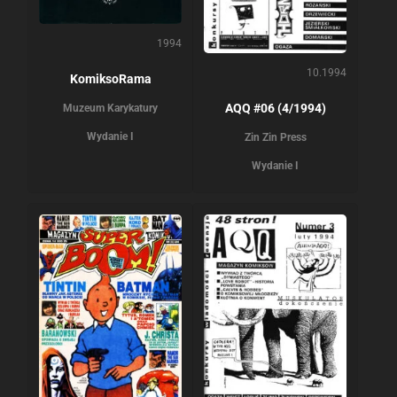
1994
10.1994
KomiksoRama
AQQ #06 (4/1994)
Muzeum Karykatury
Wydanie I
Zin Zin Press
Wydanie I