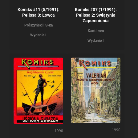
Komiks #11 (5/1991):
Komiks #07 (1/1991):
Pelissa 3: Łowca
Pelissa 2: Świątynia
Zapomnienia
Prószyński i S-ka
Kant Imm
Wydanie I
Wydanie I
1990
1990