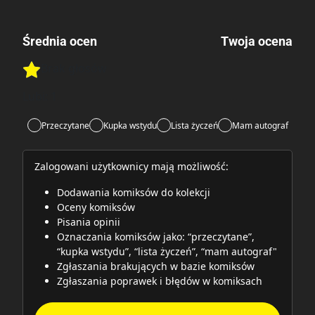
Średnia ocen
Twoja ocena
Brak głosów
Rate this item:
Rate this item:
Submit
Lubi:
1
Przeczytane
Kupka wstydu
Lista życzeń
Mam autograf
Zalogowani użytkownicy mają możliwość:
Dodawania komiksów do kolekcji
Oceny komiksów
Pisania opinii
Oznaczania komiksów jako: “przeczytane”,
“kupka wstydu”, “lista życzeń”, “mam autograf"
Zgłaszania brakujących w bazie komiksów
Zgłaszania poprawek i błędów w komiksach