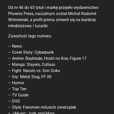
Od nr 46 do 65 tytuł i markę przejeło wydawnictwo
Phoenix Press, naczelnym został Michał Radomił
Wiśniewski, a profil pisma zmienił się na bardziej
młodzieżowy i luzacki.
Zawartość tego numeru:
– News
– Cover Story: Cyberpunk
– Anime: Bayblade, Hoshi no Koe, Figure 17
– Manga: Slayers, Cutlass
– Fight: Naruto vs. Son Goku
– Gry: Metal Slug, FF XII
– Humor
– Top Ten
– TV Guide
– DVD
– Style: Fenomen milusich zwierzątek
= J-Music: Judy and Mary