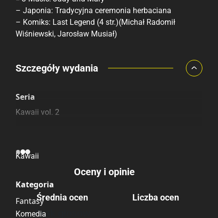
– Japonia: Tradycyjna ceremonia herbaciana
– Komiks: Last Legend (4 str.)(Michał Radomił
Wiśniewski, Jarosław Musiał)
Porównaj ceny
Szczegóły wydania
Szczególnie polecamy
Pozostałe księgarnie
Seria
Kawaii vol. 2
Linia wydawnicza
Kawaii
Oceny i opinie
Kategoria
Średnia ocen
Liczba ocen
Fantasy
Brak głosów
Komedia