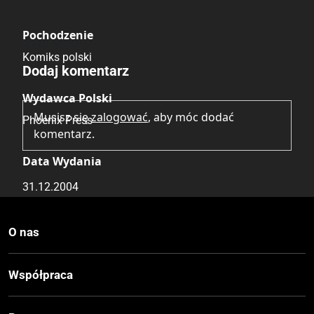
Pochodzenie
Brak opinii.
Komiks polski
Dodaj komentarz
Wydawca Polski
Musisz się
zalogować
, aby móc dodać
Phoenix Press
komentarz.
Data Wydania
31.12.2004
Druk
O nas
Kolor
Współpraca
Oprawa
Miękka