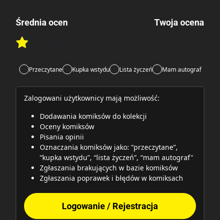
Średnia ocen
Twoja ocena
Brak głosów
Rate this item:
Rate this item:
Submit
Przeczytane
Kupka wstydu
Lista życzeń
Mam autograf
Zalogowani użytkownicy mają możliwość:
Dodawania komiksów do kolekcji
Oceny komiksów
Pisania opinii
Oznaczania komiksów jako: “przeczytane”,
“kupka wstydu”, “lista życzeń”, “mam autograf"
Zgłaszania brakujących w bazie komiksów
Zgłaszania poprawek i błędów w komiksach
Logowanie / Rejestracja