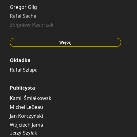
Gregor Gilg
Rafał Sacha
Zbigniew Kasprzak
Krzysztof Korzeniak
Marek Turek
Więcej
Okładka
Rafał Szłapa
Publicysta
Kamil Śmiałkowski
Michel LeBeau
Jan Korczyński
Wojciech Jama
Jerzy Szyłak