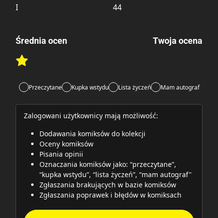
I
44
Średnia ocen
Twoja ocena
Brak głosów
Rate this item:
Rate this item:
Submit
Przeczytane
Kupka wstydu
Lista życzeń
Mam autograf
Zalogowani użytkownicy mają możliwość:
Dodawania komiksów do kolekcji
Oceny komiksów
Pisania opinii
Oznaczania komiksów jako: “przeczytane”,
“kupka wstydu”, “lista życzeń”, “mam autograf"
Zgłaszania brakujących w bazie komiksów
Zgłaszania poprawek i błędów w komiksach