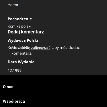
Brak głosów
Horror
Pochodzenie
Brak opinii.
Komiks polski
Dodaj komentarz
Wydawca Polski
Musisz się
zalogować
, aby móc dodać
Krakowski Klub Komiksu
komentarz.
Data Wydania
12.1999
Wydanie
O nas
I
Współpraca
Druk