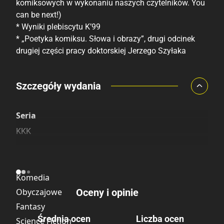
komiksowych w wykonaniu naszych czytelników. You
can be next!)
* Wyniki plebiscytu K’99
* „Poetyka komiksu. Słowa i obrazy”, drugi odcinek
drugiej części pracy doktorskiej Jerzego Szyłaka
Porównaj ceny
Szczegóły wydania
Szczególnie polecamy
Pozostałe księgarnie
Seria
KKK
Kategoria
Komedia
Obyczajowe
Oceny i opinie
Fantasy
Średnia ocen
Liczba ocen
Science Fiction