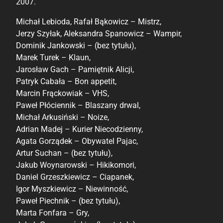
2007.
Marta Fonfara
Jakub Gruszczyński
Michał Lebioda, Rafał Bąkowicz – Mistrz,
Rat
Jerzy Szyłak, Aleksandra Spanowicz – Wampir,
Dominik Jankowski – (bez tytułu),
Piotr Kubasik
Marek Turek – Klaun,
Marek Rudowski
Jarosław Gach – Pamiętnik Alicji,
Robert Konsztat
Patryk Cabała – Bon appetit,
Michał Janusik
Marcin Frąckowiak – VHS,
Paweł Płóciennik – Blaszany drwal,
Michał Arkusiński – Noize,
Adrian Madej – Kurier Niecodzienny,
Agata Gorządek – Obywatel Pajac,
Artur Suchan – (bez tytułu),
Jakub Woynarowski – Hikikomori,
Daniel Grzeszkiewicz – Ciapanek,
Igor Myszkiewicz – Niewinność,
Paweł Piechnik – (bez tytułu),
Marta Fonfara – Gry,