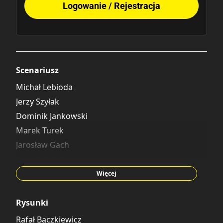
Logowanie / Rejestracja
Scenariusz
Michał Lebioda
Jerzy Szyłak
Dominik Jankowski
Marek Turek
Jarosław Gach
Patryk Cabała
Marcin Frąckowiak
Więcej
Paweł Płóciennik
Michał Arkusiński
Rysunki
Adrian Madej
Rafał Bączkiewicz