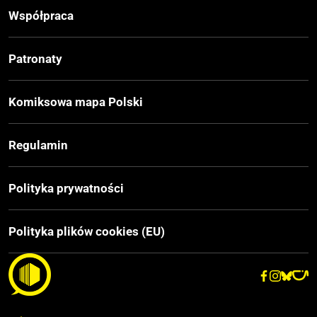
Druk
Współpraca
Czerń / Biel
Patronaty
Oprawa
Miękka
Komiksowa mapa Polski
Format
Regulamin
165x240 mm
Polityka prywatności
Liczba Stron
100
Polityka plików cookies (EU)
Cena Okładkowa
20.00 zł