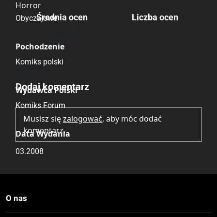
Horror
Średnia ocen
Liczba ocen
Obyczajowe
Brak głosów
Pochodzenie
Komiks polski
Brak opinii.
Dodaj komentarz
Wydawca Polski
Komiks Forum
Musisz się
zalogować
, aby móc dodać
komentarz.
Data Wydania
03.2008
Wydanie
I
O nas