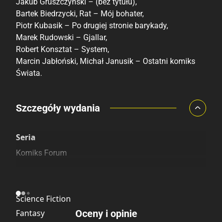
Jakub Gruszczyński – (bez tytułu),
Bartek Biedrzycki, Rat – Mój bohater,
Piotr Kubasik – Po drugiej stronie barykady,
Marek Rudowski – Gjallar,
Robert Konsztat – System,
Marcin Jabłoński, Michał Janusik – Ostatni komiks
Świata.
Porównaj ceny
Szczegóły wydania
Szczególnie polecamy
Pozostałe księgarnie
Seria
Komiks Forum
Kategoria
Science Fiction
Fantasy
Oceny i opinie