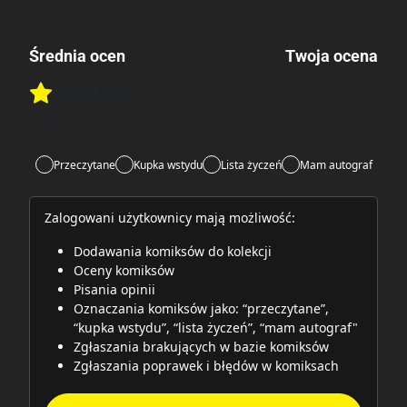
Średnia ocen
Twoja ocena
Brak głosów
Rate this item:
Rate this item:
Submit
Lubi:
1
Przeczytane
Kupka wstydu
Lista życzeń
Mam autograf
Zalogowani użytkownicy mają możliwość:
Dodawania komiksów do kolekcji
Oceny komiksów
Pisania opinii
Oznaczania komiksów jako: “przeczytane”,
“kupka wstydu”, “lista życzeń”, “mam autograf"
Zgłaszania brakujących w bazie komiksów
Zgłaszania poprawek i błędów w komiksach