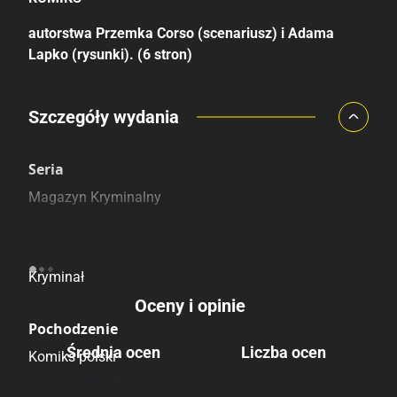
autorstwa Przemka Corso (scenariusz) i Adama
Lapko (rysunki). (6 stron)
Porównaj ceny
Szczegóły wydania
Szczególnie polecamy
Pozostałe księgarnie
Seria
Magazyn Kryminalny
Kategoria
Kryminał
Oceny i opinie
Pochodzenie
Średnia ocen
Liczba ocen
Komiks polski
Brak głosów