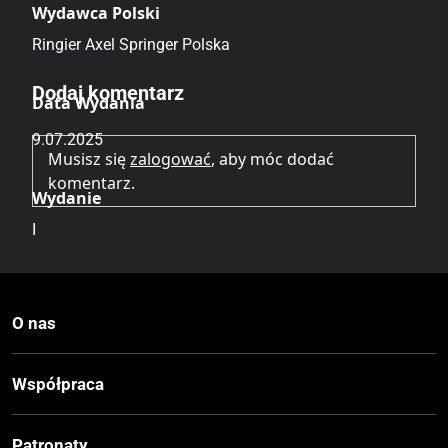
Wydawca Polski
Ringier Axel Springer Polska
Brak opinii.
Dodaj komentarz
Data Wydania
9.07.2025
Musisz się
zalogować
, aby móc dodać
komentarz.
Wydanie
I
Druk
Kolor
O nas
Oprawa
Współpraca
Miękka
Patronaty