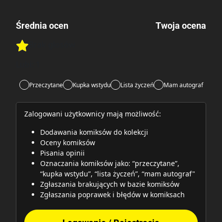
Średnia ocen
Twoja ocena
Brak głosów
Rate this item:
Rate this item:
Submit
Lubi:
1
Przeczytane
Kupka wstydu
Lista życzeń
Mam autograf
Zalogowani użytkownicy mają możliwość:
Dodawania komiksów do kolekcji
Oceny komiksów
Pisania opinii
Oznaczania komiksów jako: “przeczytane”,
“kupka wstydu”, “lista życzeń”, “mam autograf"
Zgłaszania brakujących w bazie komiksów
Zgłaszania poprawek i błędów w komiksach