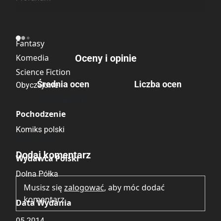
Kategoria
Fantasy
Komedia
Oceny i opinie
Science Fiction
Średnia ocen
Liczba ocen
Obyczajowe
Brak głosów
Pochodzenie
Komiks polski
Brak opinii.
Dodaj komentarz
Wydawca Polski
Dolna Półka
Musisz się
zalogować
, aby móc dodać
komentarz.
Data Wydania
05.2014