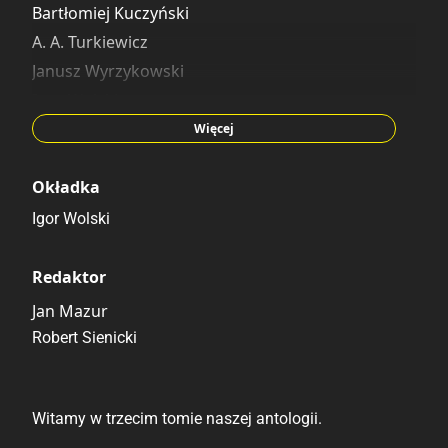
Bartłomiej Kuczyński
A. A. Turkiewicz
Janusz Wyrzykowski
Igor Wolski
Wojciech Stefaniec
Więcej
Artur Chochowski
Okładka
Igor Wolski
Redaktor
Jan Mazur
Robert Sienicki
Witamy w trzecim tomie naszej antologii.