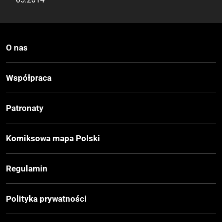
Wydanie
I
O nas
Druk
Współpraca
Czerń / Biel
Patronaty
Oprawa
Miękka
Komiksowa mapa Polski
Format
Regulamin
148x210 mm
Polityka prywatności
Liczba Stron