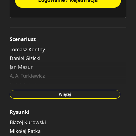
Scenariusz
Tomasz Kontny
Daniel Gizicki
Jan Mazur
A. A. Turkiewicz
Rafał Kołsut
Robert Sienicki
Więcej
Rysunki
Błażej Kurowski
Mikołaj Ratka