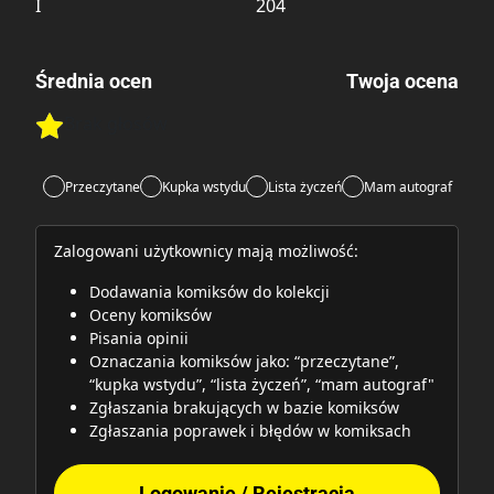
I
204
Średnia ocen
Twoja ocena
Brak głosów
Rate this item:
Rate this item:
Submit
Przeczytane
Kupka wstydu
Lista życzeń
Mam autograf
Zalogowani użytkownicy mają możliwość:
Dodawania komiksów do kolekcji
Oceny komiksów
Pisania opinii
Oznaczania komiksów jako: “przeczytane”,
“kupka wstydu”, “lista życzeń”, “mam autograf"
Zgłaszania brakujących w bazie komiksów
Zgłaszania poprawek i błędów w komiksach
Logowanie / Rejestracja