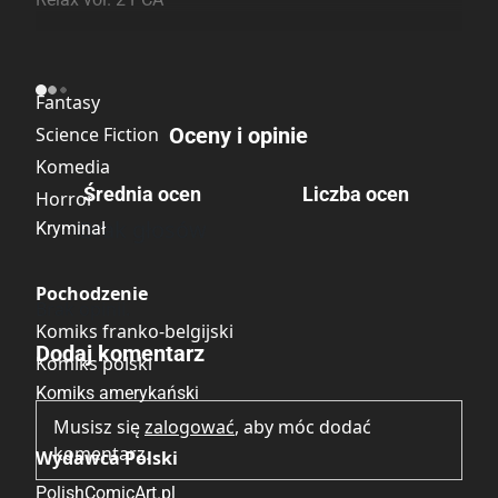
Kategoria
Fantasy
Science Fiction
Oceny i opinie
Komedia
Średnia ocen
Liczba ocen
Horror
Brak głosów
Kryminał
Pochodzenie
Brak opinii.
Komiks franko-belgijski
Dodaj komentarz
Komiks polski
Komiks amerykański
Musisz się
zalogować
, aby móc dodać
komentarz.
Wydawca Polski
PolishComicArt.pl