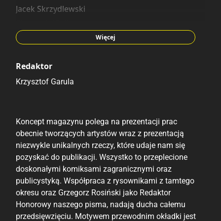
Jacek Skrzydlewski
Sławomir Kiełbus
Andrzej Graniak
Więcej
Łukasz Zabdyr
Wojciech Cichoń
Redaktor
Daniel Grzeszkiewicz
Krzysztof Garula
Koncept magazynu polega na prezentacji prac
obecnie tworzących artystów wraz z prezentacją
niezwykle unikalnych rzeczy, które udaje nam się
pozyskać do publikacji. Wszystko to przeplecione
doskonałymi komiksami zagranicznymi oraz
publicystyką. Współpraca z rysownikami z tamtego
okresu oraz Grzegorz Rosiński jako Redaktor
Honorowy naszego pisma, nadają ducha całemu
przedsięwzięciu. Motywem przewodnim okładki jest