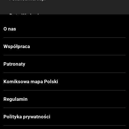
Data Wydania
06.2023
O nas
Wydanie
Współpraca
I
Patronaty
Druk
Kolor
Komiksowa mapa Polski
Oprawa
Regulamin
Miękka
Polityka prywatności
Format