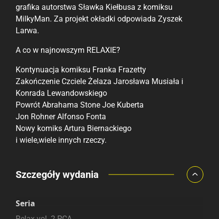
grafika autorstwa Sławka Kiełbusa z komiksu
MilkyMan. Za projekt okładki odpowiada Zyszek
Larwa.
A co w najnowszym RELAXIE?
Kontynuacja komiksu Franka Frazetty
Zakończenie Czciele Żelaza Jarosława Musiała i
Konrada Lewandowskiego
Powrót Abrahama Stone Joe Kuberta
Jon Rohner Alfonso Fonta
Nowy komiks Artura Biernackiego
i wiele,wiele innych rzeczy.
Porównaj ceny
Szczegóły wydania
Szczególnie polecamy
Pozostałe księgarnie
Seria
Relax vol. 2 PCA