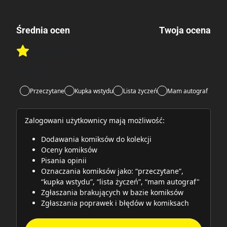
Średnia ocen
Twoja ocena
Brak głosów
Rate this item:
Rate this item:
Submit
Lubi:
2
Przeczytane
Kupka wstydu
Lista życzeń
Mam autograf
Zalogowani użytkownicy mają możliwość:
Dodawania komiksów do kolekcji
Oceny komiksów
Pisania opinii
Oznaczania komiksów jako: “przeczytane”,
“kupka wstydu”, “lista życzeń”, “mam autograf"
Zgłaszania brakujących w bazie komiksów
Zgłaszania poprawek i błędów w komiksach