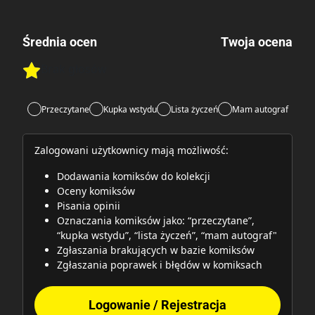
Średnia ocen
Twoja ocena
Brak głosów
Rate this item:
Rate this item:
Submit
Przeczytane
Kupka wstydu
Lista życzeń
Mam autograf
Zalogowani użytkownicy mają możliwość:
Dodawania komiksów do kolekcji
Oceny komiksów
Pisania opinii
Oznaczania komiksów jako: “przeczytane”,
“kupka wstydu”, “lista życzeń”, “mam autograf"
Zgłaszania brakujących w bazie komiksów
Zgłaszania poprawek i błędów w komiksach
Logowanie / Rejestracja