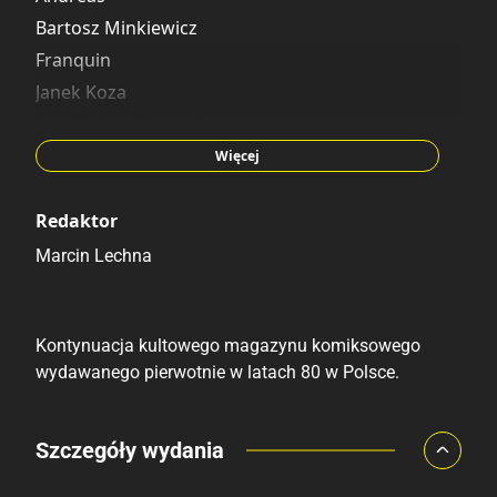
Przemysław Soroka
Bartosz Minkiewicz
Franquin
Franquin
Janek Koza
Daniel Chmielewski
Caza
Więcej
Yanick Paquette
Przemysław R. Dedelis
Redaktor
Bartosz Zaskórski
Marcin Lechna
Debora Santos
Bernie Wrightson
Kontynuacja kultowego magazynu komiksowego
Philippe Druillet
wydawanego pierwotnie w latach 80 w Polsce.
Porównaj ceny
Szczegóły wydania