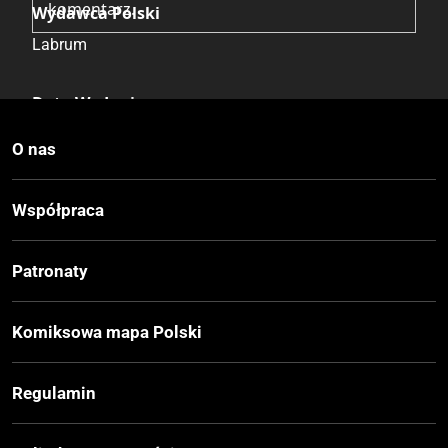
komentarz.
Wydawca Polski
Labrum
Data Wydania
09.2023
O nas
Wydanie
Współpraca
I
Patronaty
Druk
Kolor
Komiksowa mapa Polski
Oprawa
Regulamin
Miękka