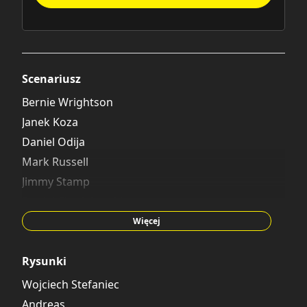
Scenariusz
Bernie Wrightson
Janek Koza
Daniel Odija
Mark Russell
Jimmy Stamp
Daniel Chmielewski
Bartosz Minkiewicz
Więcej
Caza
François Rivière
Rysunki
Philippe Druillet
Wojciech Stefaniec
Bartosz Zaskórski
Andreas