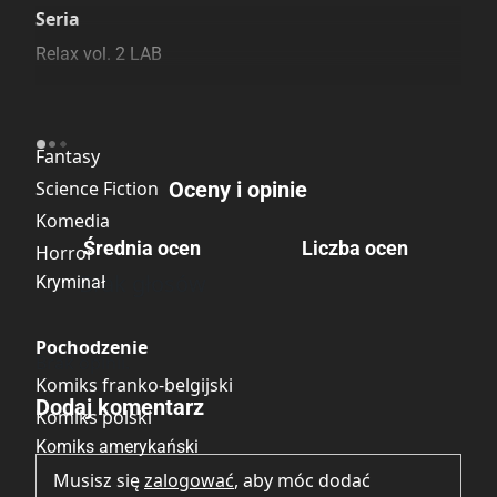
Szczególnie polecamy
Pozostałe księgarnie
Seria
Relax vol. 2 LAB
Kategoria
Fantasy
Science Fiction
Oceny i opinie
Komedia
Średnia ocen
Liczba ocen
Horror
Brak głosów
Kryminał
Pochodzenie
Brak opinii.
Komiks franko-belgijski
Dodaj komentarz
Komiks polski
Komiks amerykański
Musisz się
zalogować
, aby móc dodać