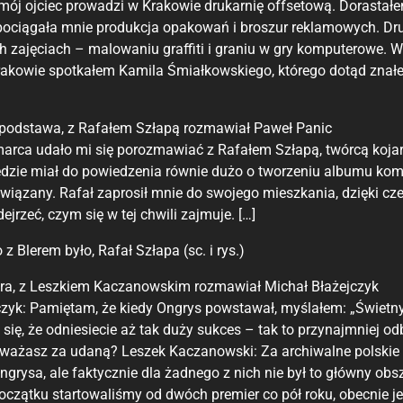
mój ojciec prowadzi w Krakowie drukarnię offsetową. Dorastałe
 pociągała mnie produkcja opakowań i broszur reklamowych. Dru
ch zajęciach – malowaniu graffiti i graniu w gry komputerowe. 
kowie spotkałem Kamila Śmiałkowskiego, którego dotąd znałem
 podstawa, z Rafałem Szłapą rozmawiał Paweł Panic
arca udało mi się porozmawiać z Rafałem Szłapą, twórcą kojarz
ędzie miał do powiedzenia równie dużo o tworzeniu albumu komi
związany. Rafał zaprosił mnie do swojego mieszkania, dzięki 
ejrzeć, czym się w tej chwili zajmuje. […]
 z Blerem było, Rafał Szłapa (sc. i rys.)
ra, z Leszkiem Kaczanowskim rozmawiał Michał Błażejczyk
zyk: Pamiętam, że kiedy Ongrys powstawał, myślałem: „Świetny po
się, że odniesiecie aż tak duży sukces – tak to przynajmniej o
ażasz za udaną? Leszek Kaczanowski: Za archiwalne polskie k
grysa, ale faktycznie dla żadnego z nich nie był to główny obs
czątku startowaliśmy od dwóch premier co pół roku, obecnie jest 