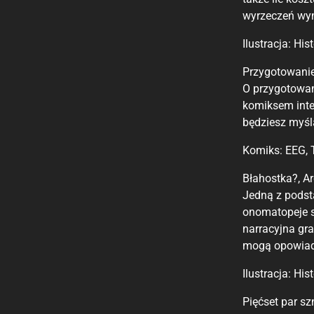
wyrzeczeń wyma
Ilustracja: Hi
Przygotowanie
O przygotowan
komiksem inte
będziesz myśl
Komiks: EEG, 
Błahostka?, Ar
Jedną z podst
onomatopeje sp
narracyjna gra
mogą opowiad
Ilustracja: Hi
Pięćset par sz