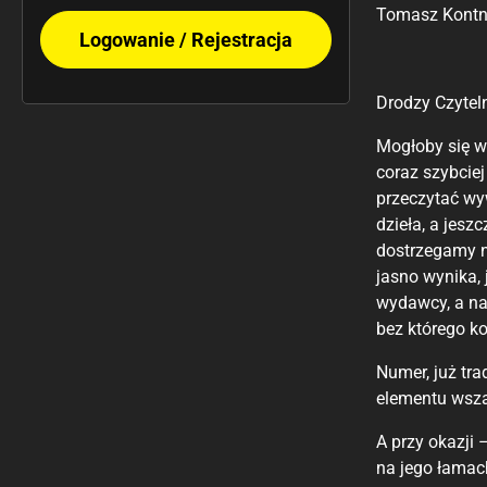
Tomasz Kont
Logowanie / Rejestracja
Drodzy Czyteln
Mogłoby się wy
coraz szybciej
przeczytać wy
dzieła, a jesz
dostrzegamy n
jasno wynika, 
wydawcy, a na
bez którego ko
Numer, już tra
elementu wsza
A przy okazji
na jego łamac