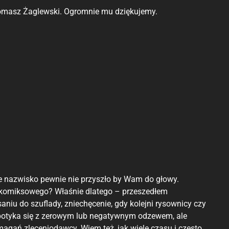
Tomasz Żaglewski. Ogromnie mu dziękujemy.
je nazwisko pewnie nie przyszło by Wam do głowy.
y komiksowego? Właśnie dlatego – przeszedłem
aniu do szuflady, zniechęcenie, gdy kolejni rysownicy czy
potyka się z zerowym lub negatywnym odzewem, ale
ymagań zleceniodawcy. Wiem też, jak wiele czasu i często