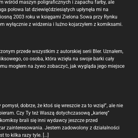
m wśród maszyn poligraficznych i zapachu farby, ale
ga połowa lat dziewięćdziesiątych upłynęła mi na
Wiosną 2003 roku w księgarni Zielona Sowa przy Rynku
 wyłącznie z widzenia i luźno kojarzyłem z komiksami.
onym przede wszystkim z autorskiej serii Bler. Uznałem,
ksowego, co osoba, która wzięła na swoje barki cały
czemu mogłem na żywo zobaczyć, jak wygląda jego miejsce
mysł, dobrze, że ktoś się wreszcie za to wziął”, ale nie
dbieram. Czy Ty też Waszą dotychczasową „karierę”
omiksy brali się inni wydawcy jeszcze przed
zar zainteresowania. Jestem zadowolony z działalności
to kilka razy tyle. […]