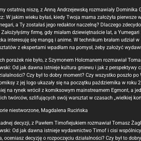
my ostatnią niszę, z Anną Andrzejewską rozmawiały Dominika 
z: W jakim wieku byłaś, kiedy Twoja mama założyła pierwsze w
megari, a Ty zostałaś jego redaktor naczelną? Dlaczego zdecy
Założyłyśmy firmę, gdy miałam dziewiętnaście lat, a Yumegari z
ka interesuję się mangą i anime. W technikum brałam udział w p
sztatów z ekspertami wpadłam na pomysł, żeby założyć wydawn
ych porażek nie było, z Szymonem Holcmanem rozmawiał Toma
ki: Od jak dawna istnieje kultura gniewu i jak z perspektywy c
ziałalności? Czy był to dobry moment? Czy wszystko poszło po
komiksy z jej logo ukazały się na początku października w rok
iej na rynek wrócił z komiksowym mainstreamem Egmont, a jedn
ch twórców, szlifujących swój warsztat w czasach „wielkiej kom
storie niestworzone, Magdalena Rucińska
żadnej decyzji, z Pawłem Timofiejukiem rozmawiał Tomasz Żag
ski: Od jak dawna istnieje wydawnictwo Timof i cisi wspólnicy
a, oceniasz decyzję o rozpoczęciu działalności? Czy był to dob