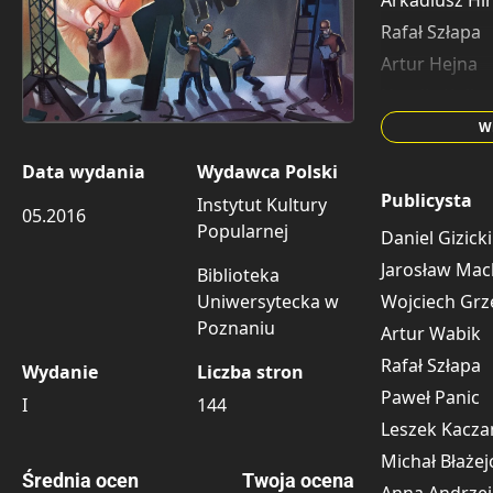
Arkadiusz Hi
Rafał Szłapa
Artur Hejna
Natalia Kulka
Beata Sosno
Wi
Agnieszka Gó
Data wydania
Wydawca Polski
Magdalena K
Publicysta
Instytut Kultury
05.2016
Berenika Ko
Popularnej
Daniel Gizicki
Jarosław Mac
Biblioteka
Wojciech Grz
Uniwersytecka w
Poznaniu
Artur Wabik
Rafał Szłapa
Wydanie
Liczba stron
Paweł Panic
I
144
Leszek Kacza
Michał Błażej
Średnia ocen
Twoja ocena