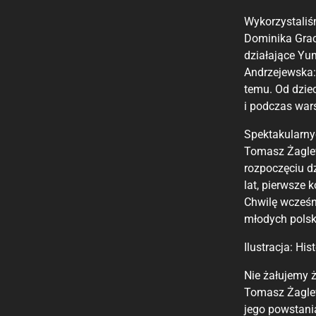
Wykorzystaliś
Dominika Grac
działające Yu
Andrzejewska: 
temu. Od dziec
i podczas war
Spektakularn
Tomasz Żaglews
rozpoczęciu d
lat, pierwsze 
Chwilę wcześn
młodych polski
Ilustracja: Hi
Nie żałujemy 
Tomasz Żaglew
jego powstani