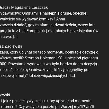
Gracz i Magdalena Leszczak
ydawnictwo Omikami, a następnie drugie, obecnie
dowałyście się wydawać komiksy? Anna
aczęło działać, gdy miałam lat dwadzieścia, cztery lata
rojekcie z Unii Europejskiej dla młodych przedsiębiorców
ictwo. […]
sz Żaglewski
zasu, który upłynął od tego momentu, oceniacie decyzję o
 Waszej myśli? Szymon Holcman: KG istnieje od piętnastu
u 2000. Powstanie wydawnictwa było bardzo dobrą decyzją.
ocześnie nie było odważnych, którzy sięgnęliby po
iksowej smuty” lat dziewięćdziesiątych. […]
lewski
 i jak z perspektywy czasu, który upłynął od momentu
ry moment? Czy wszystko poszło po Waszej myśli? Jeśli