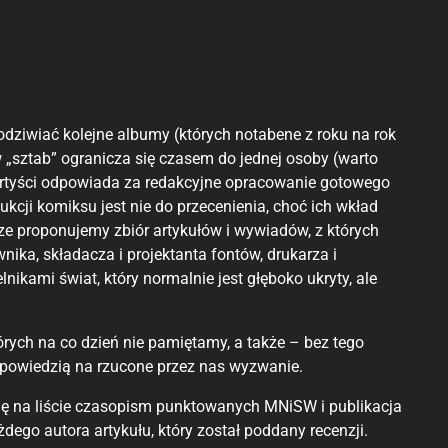
odziwiać kolejne albumy (których notabene z roku na rok
w „sztab” ogranicza się czasem do jednej osoby (warto
artyści odpowiada za redakcyjne opracowanie gotowego
dukcji komiksu jest nie do przecenienia, choć ich wkład
e proponujemy zbiór artykułów i wywiadów, z których
wnika, składacza i projektanta fontów, drukarza i
kami świat, który normalnie jest głęboko ukryty, ale
tórych na co dzień nie pamiętamy, a także – bez tego
powiedzią na rzucone przez nas wyzwanie.
ię na liście czasopism punktowanych MNiSW i publikacja
ego autora artykułu, który został poddany recenzji.