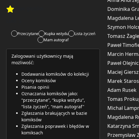
Anna Andrze
Brak głosów
Dominika Gr
Rate this item:
Rate this item:
Submit 
Magdalena L
Lubi:
5
Szymon Hol
Przeczytane
Kupka wstydu
Lista życzeń
Tomasz Żagl
Mam autograf
Paweł Timofi
Marcin Herm
Zalogowani użytkownicy mają
Paweł Olejni
możliwość:
Maciej Giers
Dodawania komiksów do kolekcji
Marek Staros
Oceny komiksów
Pisania opinii
Adam Rusek
Oznaczania komiksów jako:
Tomas Proku
“przeczytane”, “kupka wstydu”,
“lista życzeń”, “mam autograf"
Michal Lampr
Zgłaszania brakujących w bazie
Magdalena R
komiksów
Katarzyna S
Zgłaszania poprawek i błędów w
komiksach
Przemysław 