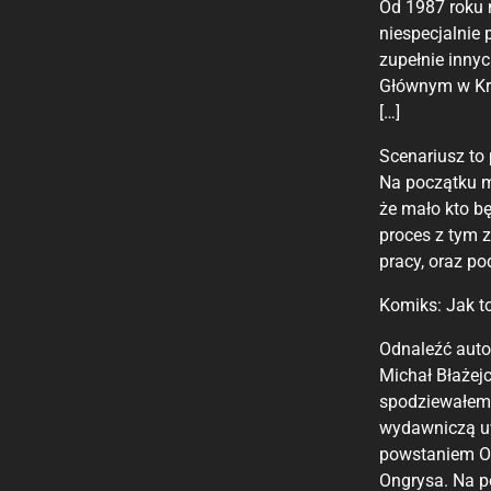
Od 1987 roku 
niespecjalnie
zupełnie inny
Głównym w Kra
[…]
Scenariusz to
Na początku m
że mało kto b
proces z tym 
pracy, oraz pod
Komiks: Jak to
Odnaleźć auto
Michał Błażejc
spodziewałem 
wydawniczą uw
powstaniem On
Ongrysa. Na po