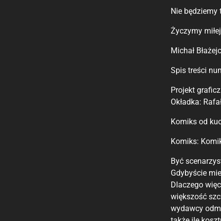
Nie będziemy 
Życzymy miłej 
Michał Błażejc
Spis treści nu
Projekt grafic
Okładka: Rafa
Komiks od ku
Komiks: Komiks
Być scenarzys
Gdybyście mie
Dlaczego więc
większość szcz
wydawcy odmaw
także ile kosz