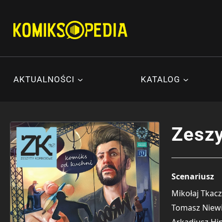
Przejdź
do
treści
AKTUALNOŚCI
KATALOG
Zeszy
Scenariusz
Mikołaj Tkacz
Tomasz Niew