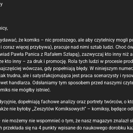
ny
icy,
dawać, że komiks – nic prostszego, ale aby czytelnicy mogli p
 i coraz więcej przybywa), pracuje nad nimi sztab ludzi. Choć ó
wiad Pawła Panica z Rafałem Szłapą), zazwyczaj kto inny niż 
cze kto inny – za druk i promocję. Rola tych ludzi w procesie pro
ajczęściej wówczas, gdy popełniają błędy. W niniejszym numerz
jak trudna, ale i satysfakcjonująca jest praca scenarzysty i ryso
wet handlarza. Odsłaniamy tym sposobem przed naszymi czytelni
miks nie mógłby istnieć.
dycyjnie, dopełniają fachowe analizy oraz portrety twórców, o k
kże nie byłoby „Zeszytów Komiksowych” – komiksy, będące od
 – nie możemy nie wspomnieć o tym, że nasz magazyn znalazł s
h przekłada się na 4 punkty wpisane do naukowego dorobku każd