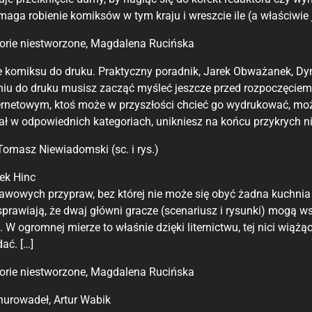
ga robienie komiksów w tym kraju i wreszcie ile (a właściwie 
storie niestworzone, Magdalena Rucińska
 komiksu do druku. Praktyczny poradnik, Jarek Obważanek, Dy
iu do druku musisz zacząć myśleć jeszcze przed rozpoczęciem
rnetowym, ktoś może w przyszłości chcieć go wydrukować, może
ał w odpowiednich kategoriach, unikniesz na końcu przykrych ni
Tomasz Niewiadomski (sc. i rys.)
ek Hinc
awowych przypraw, bez której nie może się obyć żadna kuchnia 
rawiają, że dwaj główni gracze (scenariusz i rysunki) mogą ws
. W ogromnej mierze to właśnie dzięki liternictwu, tej nici wiąż
ać. […]
storie niestworzone, Magdalena Rucińska
nurowadeł, Artur Wabik