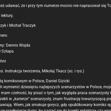
też udawać, że i przy tym numerze mocno nie napracował się 
lektury,
zyk i Michał Traczyk
meru
zny: Dennis Wojda
ł Szłapa
chni
. Instrukcja tworzenia, Mikołaj Tkacz (sc. i rys.)
tą komiksowym w Polsce, Daniel Gizicki
li wymienić dziesięciu najlepszych scenarzystów w Polsce, mo
 mam czelność, by pisać o tym, jak wygląda praca scenarzyst
ebli w „karierze” scenarzysty, znam frustrację towarzyszącą pis
iają. Wiem, jak smakuje gorycz, gdy opublikowany komiks s
tuje przełknięcie dumy, by nagiąć się do korekt redaktora czy w