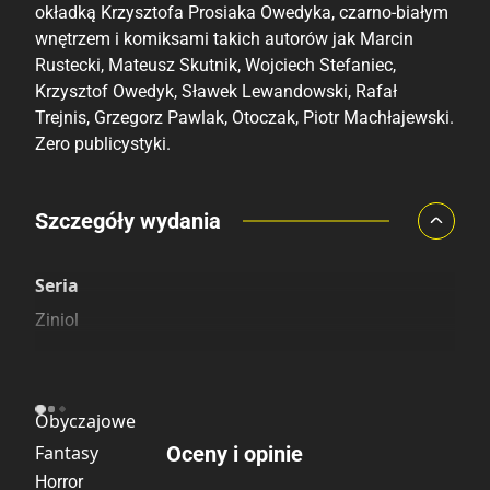
okładką Krzysztofa Prosiaka Owedyka, czarno-białym
wnętrzem i komiksami takich autorów jak Marcin
Rustecki, Mateusz Skutnik, Wojciech Stefaniec,
Krzysztof Owedyk, Sławek Lewandowski, Rafał
Trejnis, Grzegorz Pawlak, Otoczak, Piotr Machłajewski.
Zero publicystyki.
Porównaj ceny
Szczegóły wydania
Szczególnie polecamy
Pozostałe księgarnie
Seria
Ziniol
Kategoria
Obyczajowe
Fantasy
Oceny i opinie
Horror