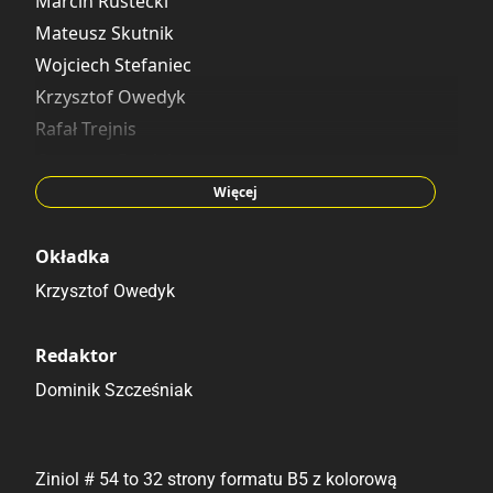
Marcin Rustecki
Mateusz Skutnik
Wojciech Stefaniec
Krzysztof Owedyk
Rafał Trejnis
Grzegorz Pawlak
Rafał Tomczak
Więcej
Piotr Machłajewski
Okładka
Krzysztof Owedyk
Redaktor
Dominik Szcześniak
Ziniol # 54 to 32 strony formatu B5 z kolorową