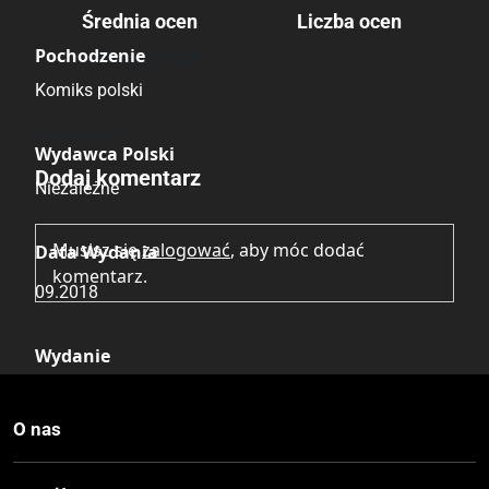
Średnia ocen
Liczba ocen
Brak głosów
Pochodzenie
Komiks polski
Brak opinii.
Wydawca Polski
Dodaj komentarz
Niezależne
Musisz się
zalogować
, aby móc dodać
Data Wydania
komentarz.
09.2018
Wydanie
I
O nas
Druk
Czerń / Biel