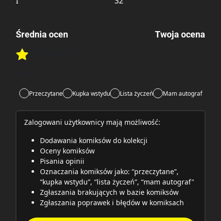
I
32
Średnia ocen
Twoja ocena
Brak głosów
Rate this item:
Rate this item:
Submit
Lubi:
2
Przeczytane
Kupka wstydu
Lista życzeń
Mam autograf
Zalogowani użytkownicy mają możliwość:
Dodawania komiksów do kolekcji
Oceny komiksów
Pisania opinii
Oznaczania komiksów jako: “przeczytane”,
“kupka wstydu”, “lista życzeń”, “mam autograf"
Zgłaszania brakujących w bazie komiksów
Zgłaszania poprawek i błędów w komiksach