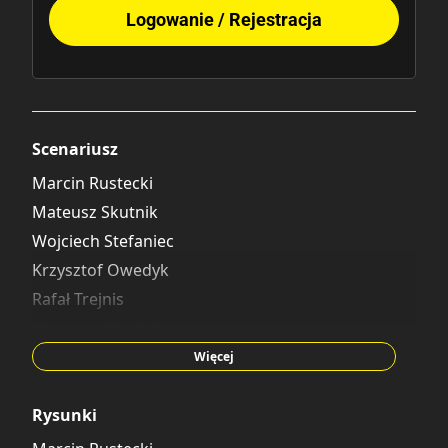
Logowanie / Rejestracja
Scenariusz
Marcin Rustecki
Mateusz Skutnik
Wojciech Stefaniec
Krzysztof Owedyk
Rafał Trejnis
Grzegorz Pawlak
Rafał Tomczak
Więcej
Piotr Machłajewski
Rysunki