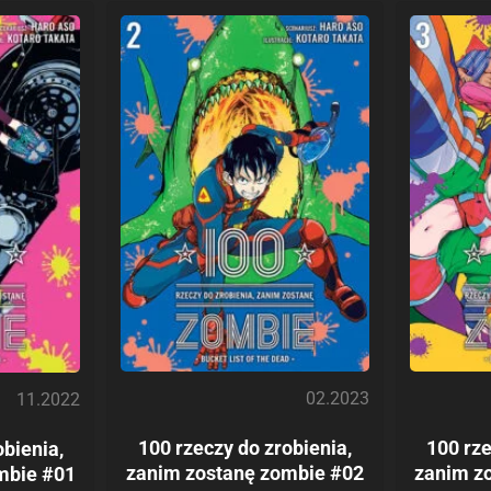
02.2023
11.2022
100 rzeczy do zrobienia,
100 rze
obienia,
zanim zostanę zombie #02
zanim z
mbie #01