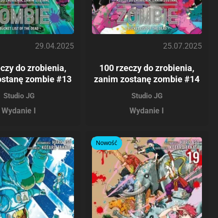
29.04.2025
25.07.2025
czy do zrobienia,
100 rzeczy do zrobienia,
ostanę zombie #13
zanim zostanę zombie #14
Studio JG
Studio JG
Wydanie I
Wydanie I
Nowość