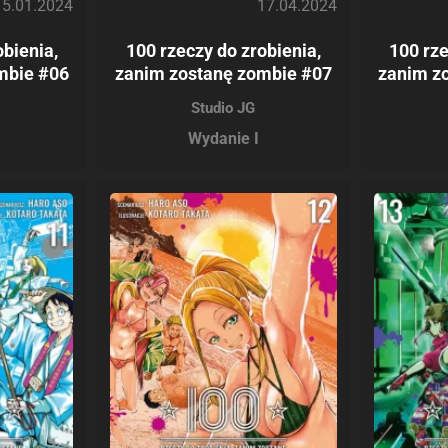
15.01.2024
17.04.2024
obienia,
100 rzeczy do zrobienia,
100 rze
mbie #06
zanim zostanę zombie #07
zanim z
Studio JG
Wydanie I