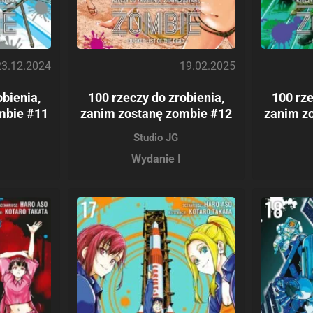
23.12.2024
19.02.2025
obienia,
100 rzeczy do zrobienia,
100 rze
mbie #11
zanim zostanę zombie #12
zanim z
Studio JG
Wydanie I