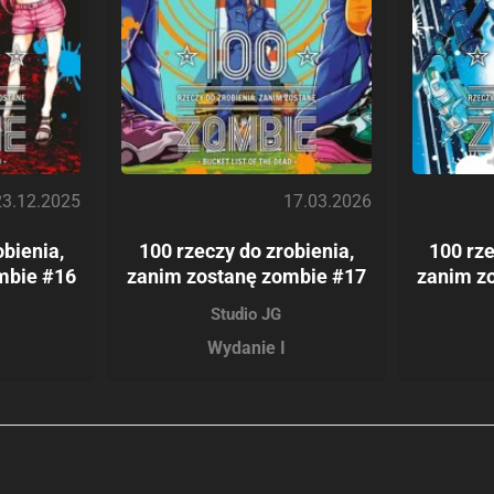
23.12.2025
17.03.2026
obienia,
100 rzeczy do zrobienia,
100 rze
mbie #16
zanim zostanę zombie #17
zanim z
Studio JG
Wydanie I