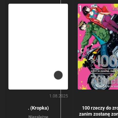
1.08.2025
. (Kropka)
100 rzeczy do zr
zanim zostanę zo
Niezależne