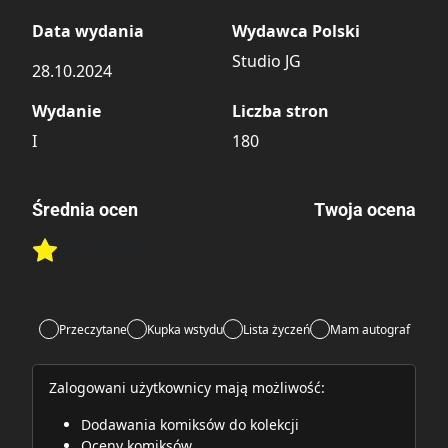
Data wydania
Wydawca Polski
Studio JG
28.10.2024
Wydanie
Liczba stron
I
180
Średnia ocen
Twoja ocena
Brak głosów
Rate this item:
Rate this item:
Submit
Lubi:
4
Przeczytane
Kupka wstydu
Lista życzeń
Mam autograf
Zalogowani użytkownicy mają możliwość:
Dodawania komiksów do kolekcji
Oceny komiksów