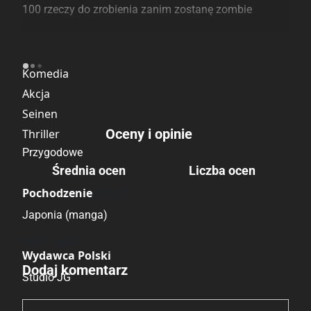
100 rzeczy do zrobienia zanim zostanę zombie
Kategoria
Komedia
Akcja
Seinen
Oceny i opinie
Thriller
Przygodowe
Średnia ocen
Liczba ocen
Brak głosów
Pochodzenie
Japonia (manga)
Brak opinii.
Wydawca Polski
Dodaj komentarz
Studio JG