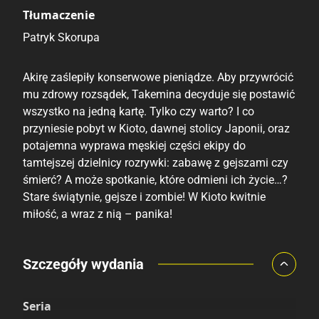
Tłumaczenie
Patryk Skorupa
Akirę zaślepiły konserwowe pieniądze. Aby przywrócić
mu zdrowy rozsądek, Takemina decyduje się postawić
wszystko na jedną kartę. Tylko czy warto? I co
przyniesie pobyt w Kioto, dawnej stolicy Japonii, oraz
potajemna wyprawa męskiej części ekipy do
tamtejszej dzielnicy rozrywki: zabawę z gejszami czy
śmierć? A może spotkanie, które odmieni ich życie…?
Stare świątynie, gejsze i zombie! W Kioto kwitnie
miłość, a wraz z nią – panika!
Porównaj ceny
Szczegóły wydania
Szczególnie polecamy
Pozostałe księgarnie
Seria