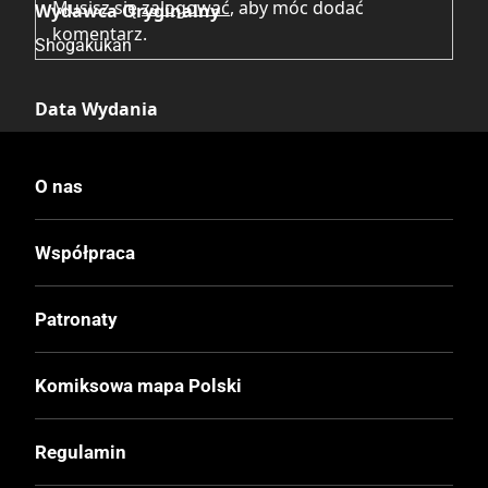
Musisz się
zalogować
, aby móc dodać
Wydawca Oryginalny
komentarz.
Shogakukan
Data Wydania
28.10.2024
O nas
Wydanie
I
Współpraca
Druk
Patronaty
Czerń / Biel
Komiksowa mapa Polski
Oprawa
Miękka z obwolutą
Regulamin