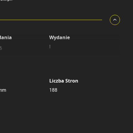
dania
Wydanie
I
6
Liczba Stron
 mm
188