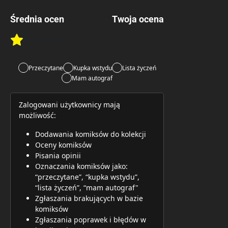
Średnia ocen
Twoja ocena
Brak głosów
Rate this item:
Rate this item:
Submit 
Przeczytane
Kupka wstydu
Lista życzeń
Mam autograf
Zalogowani użytkownicy mają
możliwość:
Dodawania komiksów do kolekcji
Oceny komiksów
Pisania opinii
Oznaczania komiksów jako:
“przeczytane”, “kupka wstydu”,
“lista życzeń”, “mam autograf"
Zgłaszania brakujących w bazie
komiksów
Zgłaszania poprawek i błędów w