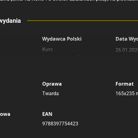
eny
wydania
 polecamy
sięgarnie
Wydawca Polski
Data Wy
Kurc
26.01.202
Stowarzyszenie Twórców
„Contur”
Oprawa
Format
Twarda
165x235
kowa
EAN
9788397754423