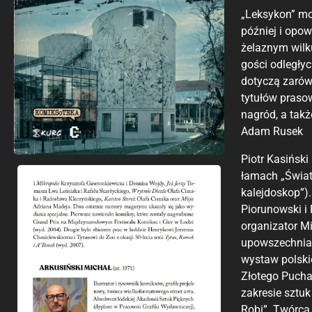
„Leksykon” mo
później i opo
żelaznym wilk
gości odległy
dotyczą zarówn
tytułów prasow
nagród, a tak
Adam Rusek
Piotr Kasińsk
łamach „Świat
kalejdoskop”)
Piorunowski i
organizator Mi
upowszechnian
wystaw polski
Złotego Pucha
zakresie sztuk
Robi”. Twórca 