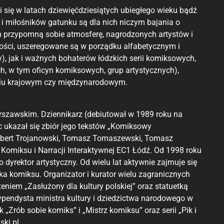
 się w latach dziewięćdziesiątych ubiegłego wieku bądź
i miłośników gatunku są dla nich niczym bajania o
em przypomną sobie atmosferę, nagrodzonych artystów i
tości, uszeregowane są w porządku alfabetycznym i
y), jak i ważnych bohaterów łódzkich serii komiksowych,
ch, w tym oficyn komiksowych, grup artystycznych),
niu krajowym czy międzynarodowym.
arszawskim. Dziennikarz (debiutował w 1989 roku na
 ukazał się zbiór jego tekstów „Komiksowy
Robert Trojanowski, Tomasz Tomaszewski, Tomasz
Komiksu i Narracji Interaktywnej EC1 Łódź. Od 1998 roku
dyrektor artystyczny. Od wielu lat aktywnie zajmuje się
a komiksu. Organizator i kurator wielu zagranicznych
em „Zasłużony dla kultury polskiej” oraz statuetką
pendysta ministra kultury i dziedzictwa narodowego w
„Zrób sobie komiks” i „Mistrz komiksu” oraz serii „Pik i
ki.pl.