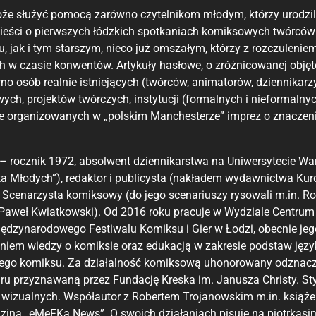
że służyć pomocą zarówno czytelnikom młodym, którzy urodzili
wieści o pierwszych łódzkich spotkaniach komiksowych twórców 
u, jak i tym starszym, nieco już omszałym, którzy z rozczuleni
ch w czasie konwentów. Artykuły hasłowe, o zróżnicowanej obję
o osób realnie istniejących (twórców, animatorów, dziennikarz
ych, projektów twórczych, instytucji (formalnych i nieformalny
że organizowanych w „polskim Manchesterze” imprez o znacze
i – rocznik 1972, absolwent dziennikarstwa na Uniwersytecie W
a Młodych”), redaktor i publicysta (nakładem wydawnictwa Kurc
. Scenarzysta komiksowy (do jego scenariuszy rysowali m.in. 
 Paweł Kwiatkowski). Od 2016 roku pracuje w Wydziale Centrum 
ędzynarodowego Festiwalu Komiksu i Gier w Łodzi, obecnie jego 
iem wiedzy o komiksie oraz edukacją w zakresie podstaw język
ego komiksu. Za działalność komiksową uhonorowany odznaczeni
ru przyznawaną przez Fundację Kreska im. Janusza Christy. Sty
 wizualnych. Współautor z Robertem Trojanowskim m.in. książek 
zina „eMeFKa News”. O swoich działaniach pisuje na piotrkasins