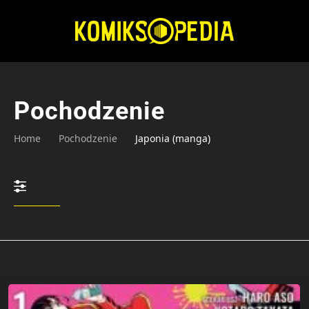
Przejdź
do
treści
Pochodzenie
Home
Pochodzenie
Japonia (manga)
Filtruj