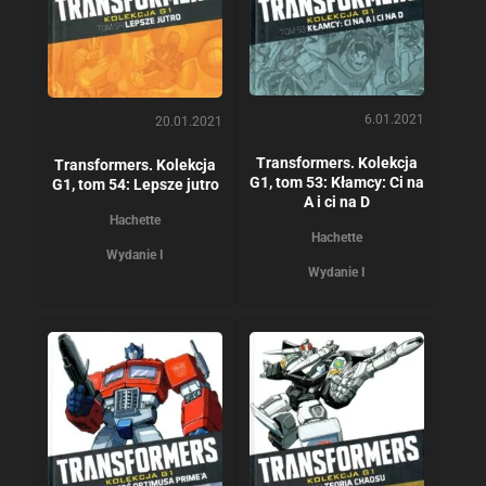
6.01.2021
20.01.2021
Transformers. Kolekcja
Transformers. Kolekcja
G1, tom 53: Kłamcy: Ci na
G1, tom 54: Lepsze jutro
A i ci na D
Hachette
Hachette
Wydanie I
Wydanie I