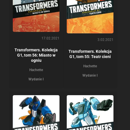
17.02.2021
3.02.2021
Transformers. Kolekcja
Transformers. Kolekcja
G1, tom 56: Miasto w
G1, tom 55: Teatr cieni
ogniu
Hachette
Hachette
Wydanie I
Wydanie I