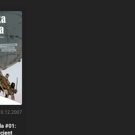
10.12.2007
da #01:
cjent