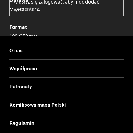
Oprawa
Musisz się
zalogować
, aby móc dodać
komentarz.
Miękka
Format
180x250 mm
O nas
Liczba Stron
24
Współpraca
Cena Okładkowa
Patronaty
Publikacja bezpłatna
Komiksowa mapa Polski
Regulamin