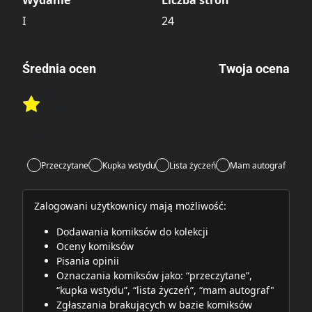
Wydanie
Liczba stron
I
24
Średnia ocen
Twoja ocena
3.00
/6
Rate this item:
1 ocena
Rate this item:
Submit
Lubi:
4
Przeczytane
Kupka wstydu
Lista życzeń
Mam autograf
Zalogowani użytkownicy mają możliwość:
Dodawania komiksów do kolekcji
Oceny komiksów
Pisania opinii
Oznaczania komiksów jako: “przeczytane”,
“kupka wstydu”, “lista życzeń”, “mam autograf"
Zgłaszania brakujących w bazie komiksów