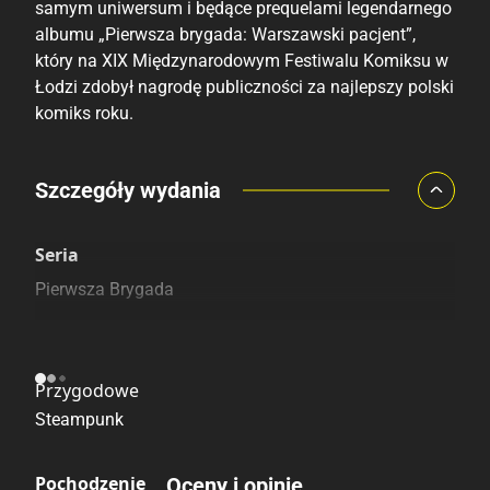
samym uniwersum i będące prequelami legendarnego
albumu „Pierwsza brygada: Warszawski pacjent”,
który na XIX Międzynarodowym Festiwalu Komiksu w
Łodzi zdobył nagrodę publiczności za najlepszy polski
komiks roku.
Porównaj ceny
Szczegóły wydania
Szczególnie polecamy
Pozostałe księgarnie
Seria
Pierwsza Brygada
Kategoria
Przygodowe
Steampunk
Pochodzenie
Oceny i opinie