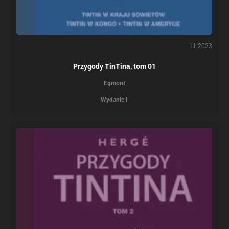
11.2023
Przygody TinTina, tom 01
Egmont
Wydanie I