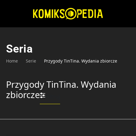
Przejdź
do
treści
Seria
Home
Serie
Przygody TinTina. Wydania zbiorcze
Przygody TinTina. Wydania
zbiorcze
Filtruj