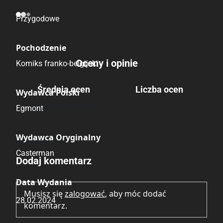
Kategoria
Przygodowe
Pochodzenie
Oceny i opinie
Komiks franko-belgijski
Średnia ocen
Liczba ocen
Wydawca Polski
Brak głosów
Egmont
Wydawca Oryginalny
Brak opinii.
Casterman
Dodaj komentarz
Data Wydania
Musisz się
zalogować
, aby móc dodać
28.02.2024
komentarz.