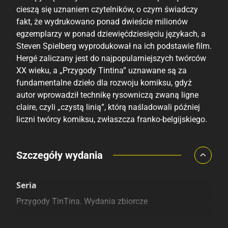
cieszą się uznaniem czytelników, o czym świadczy
fakt, że wydrukowano ponad dwieście milionów
egzemplarzy w ponad dziewięćdziesięciu językach, a
Steven Spielberg wyprodukował na ich podstawie film.
Hergé zaliczany jest do najpopularniejszych twórców
XX wieku, a „Przygody Tintina” uznawane są za
fundamentalne dzieło dla rozwoju komiksu, gdyż
autor wprowadził technikę rysowniczą zwaną ligne
claire, czyli „czystą linią”, którą naśladowali później
liczni twórcy komiksu, zwłaszcza franko-belgijskiego.
Porównaj ceny
Szczegóły wydania
Szczególnie polecamy
Pozostałe księgarnie
Seria
Przygody TinTina. Wydania zbiorcze