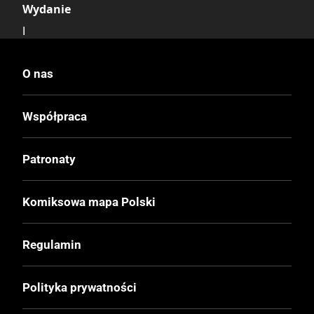
Wydanie
I
Druk
O nas
Kolor
Współpraca
Oprawa
Twarda
Patronaty
Format
Komiksowa mapa Polski
216x285 mm
Regulamin
Liczba Stron
260
Polityka prywatności