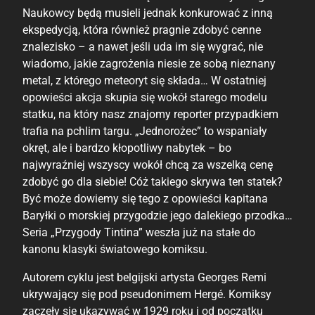
Naukowcy będą musieli jednak konkurować z inną
ekspedycją, która również pragnie zdobyć cenne
znalezisko – a nawet jeśli uda im się wygrać, nie
wiadomo, jakie zagrożenia niesie ze sobą nieznany
metal, z którego meteoryt się składa… W ostatniej
opowieści akcja skupia się wokół starego modelu
statku, na który nasz znajomy reporter przypadkiem
trafia na pchlim targu. „Jednorożec” to wspaniały
okręt, ale i bardzo kłopotliwy nabytek – bo
najwyraźniej wszyscy wokół chcą za wszelką cenę
zdobyć go dla siebie! Cóż takiego skrywa ten statek?
Być może dowiemy się tego z opowieści kapitana
Baryłki o morskiej przygodzie jego dalekiego przodka…
Seria „Przygody Tintina” weszła już na stałe do
kanonu klasyki światowego komiksu.
Autorem cyklu jest belgijski artysta Georges Remi
ukrywający się pod pseudonimem Hergé. Komiksy
zaczęły się ukazywać w 1929 roku i od początku