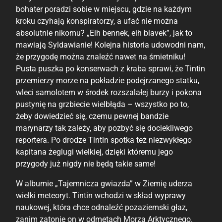
bohater poradzi sobie w miejscu, gdzie na każdym
kroku czyhają konspiratorzy, a ufać nie można
absolutnie nikomu? „Eih bennek, eih blavek”, jak to
mawiają Syldawianie! Kolejna historia udowodni nam,
że przygodę można znaleźć nawet na śmietniku!
Pusta puszka po konserwach z kraba sprawi, że Tintin
przemierzy morze na pokładzie podejrzanego statku,
wleci samolotem w środek rozszalałej burzy i pokona
pustynię na grzbiecie wielbłąda – wszystko po to,
żeby dowiedzieć się, czemu pewnej bandzie
marynarzy tak zależy, aby pozbyć się dociekliwego
reportera. Po drodze Tintin spotka też niezwykłego
kapitana żeglugi wielkiej, dzięki któremu jego
przygody już nigdy nie będą takie same!
W albumie „Tajemnicza gwiazda” w Ziemię uderza
wielki meteoryt. Tintin wchodzi w skład wyprawy
naukowej, która chce odnaleźć pozaziemski głaz,
zanim zatonie on w odmętach Morza Arktycznego.