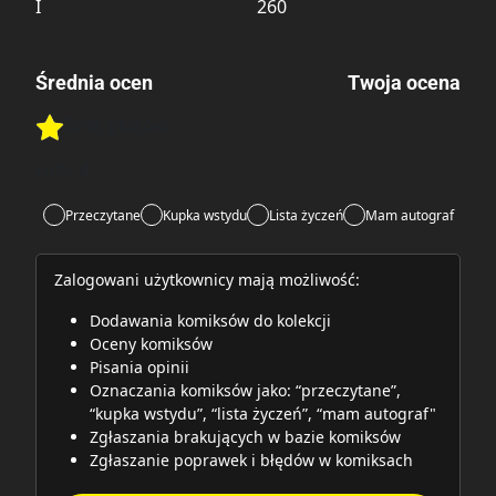
I
260
Średnia ocen
Twoja ocena
Brak głosów
Rate this item:
Rate this item:
Submit
Lubi:
4
Przeczytane
Kupka wstydu
Lista życzeń
Mam autograf
Zalogowani użytkownicy mają możliwość:
Dodawania komiksów do kolekcji
Oceny komiksów
Pisania opinii
Oznaczania komiksów jako: “przeczytane”,
“kupka wstydu”, “lista życzeń”, “mam autograf"
Zgłaszania brakujących w bazie komiksów
Zgłaszanie poprawek i błędów w komiksach