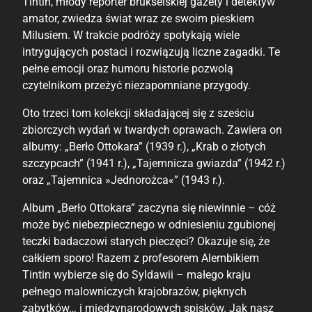
Tintin, młody reporter brukselskiej gazety i detektyw
amator, zwiedza świat wraz ze swoim pieskiem
Milusiem. W trakcie podróży spotykają wiele
intrygujących postaci i rozwiązują liczne zagadki. Te
pełne emocji oraz humoru historie pozwolą
czytelnikom przeżyć niezapomniane przygody.
Oto trzeci tom kolekcji składającej się z sześciu
zbiorczych wydań w twardych oprawach. Zawiera on
albumy: „Berło Ottokara” (1939 r.), „Krab o złotych
szczypcach” (1941 r.), „Tajemnicza gwiazda” (1942 r.)
oraz „Tajemnica »Jednorożca«” (1943 r.).
Album „Berło Ottokara” zaczyna się niewinnie – cóż
może być niebezpiecznego w odniesieniu zgubionej
teczki badaczowi starych pieczęci? Okazuje się, że
całkiem sporo! Razem z profesorem Alembikiem
Tintin wybierze się do Syldawii – małego kraju
pełnego malowniczych krajobrazów, pięknych
zabytków… i międzynarodowych spisków. Jak nasz