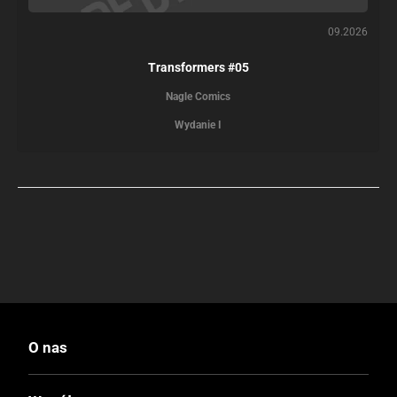
09.2026
Transformers #05
Nagle Comics
Wydanie I
O nas